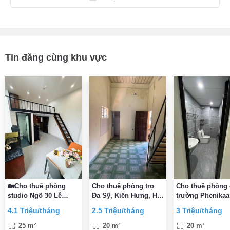
Tin đăng cùng khu vực
🏡Cho thuê phòng
Cho thuê phòng trọ
Cho thuê phòng 
studio Ngõ 30 Lê
Đa Sỹ, Kiến Hưng, Hà
trường Phenikaa
Trọng Tấn, Hà Đông,
Đông
300m
4.1 Triệu/tháng
2.5 Triệu/tháng
3 Triệu/tháng
Hà Nội
25 m²
20 m²
20 m²