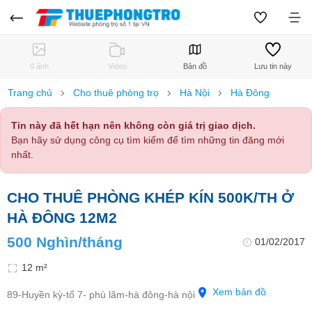
0 ảnh
Video
Bản đồ
Lưu tin này
Trang chủ
Cho thuê phòng trọ
Hà Nội
Hà Đông
Tin này đã hết hạn nên không còn giá trị giao dịch.
Bạn hãy sử dụng công cụ tìm kiếm để tìm những tin đăng mới
nhất.
CHO THUÊ PHÒNG KHÉP KÍN 500K/TH Ở
HÀ ĐÔNG 12M2
500 Nghìn/tháng
01/02/2017
12 m²
Xem bản đồ
89-Huyền kỳ-tổ 7- phú lãm-hà đông-hà nội