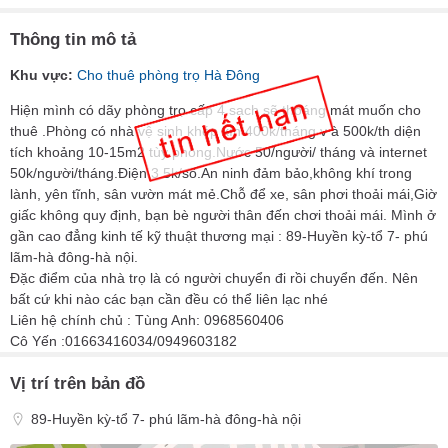
Thông tin mô tả
Khu vực:
Cho thuê phòng trọ Hà Đông
Hiện mình có dãy phòng trọ cấp 4 sạch sẽ thoáng mát muốn cho
thuê .Phòng có nhà vệ sinh khép kín 400k/tháng v à 500k/th diện
tích khoảng 10-15m2 tùy phòng.Nước 50/người/ tháng và internet
50k/người/tháng.Điện 3.5k/số.An ninh đảm bảo,không khí trong
lành, yên tĩnh, sân vườn mát mẻ.Chỗ để xe, sân phơi thoải mái,Giờ
giấc không quy định, bạn bè người thân đến chơi thoải mái. Mình ở
gần cao đẳng kinh tế kỹ thuật thương mại : 89-Huyền kỳ-tổ 7- phú
lãm-hà đông-hà nội.
Đặc điểm của nhà trọ là có người chuyển đi rồi chuyển đến. Nên
bất cứ khi nào các bạn cần đều có thể liên lạc nhé
Liên hệ chính chủ : Tùng Anh: 0968560406
Cô Yến :01663416034/0949603182
Vị trí trên bản đồ
89-Huyền kỳ-tổ 7- phú lãm-hà đông-hà nội