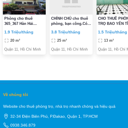
Phòng cho thuê
CHÍNH CHỦ cho thuê
CHO THUÊ PHÒ
365_367 Hàn Hải
phòng, bạn công.Có
TRỌ BAO YÊN T
Nguyên, dành cho
Máy lạnh . cửa sổ .
Q11
1.9 Triệu/tháng
3.8 Triệu/tháng
1.5 Triệu/tháng
NVVP SV
giờ tự do,vệ sinh
trong phòn .sau
20 m²
25 m²
13 m²
trường đua phú thọ
Quận 11, Hồ Chí Minh
Quận 11, Hồ Chí Minh
Quận 11, Hồ Chí 
Về chúng tôi
Website cho thuê phòng trọ, nhà trọ nhanh chóng và hiệu quả
32-34 Điện Biên Phủ, P.Đakao, Quận 1, TP.HCM
0938.346.879