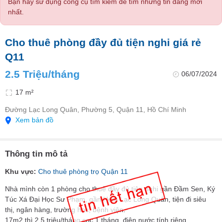
Bạn hãy sử dụng công cụ tìm kiếm để tìm những tin đăng mới
nhất.
Cho thuê phòng đầy đủ tiện nghi giá rẻ
Q11
2.5 Triệu/tháng
06/07/2024
17 m²
Đường Lạc Long Quân, Phường 5, Quận 11, Hồ Chí Minh
Xem bản đồ
Thông tin mô tả
Khu vực:
Cho thuê phòng trọ Quận 11
Nhà mình còn 1 phòng cho thuê đầy đủ tiện nghi gần Đầm Sen, Ký
Túc Xá Đại Học Sư Phạm, gần Hẻm Lạc Long Quân, tiện đi siêu
thị, ngân hàng, trường học, bệnh viện.
17m2 thì 2,5 triệu/tháng cọc 1 tháng, điện nước tính riêng.