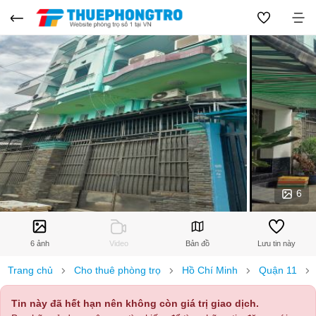
6
6 ảnh
Video
Bản đồ
Lưu tin này
Trang chủ
Cho thuê phòng trọ
Hồ Chí Minh
Quận 11
Tin này đã hết hạn nên không còn giá trị giao dịch.