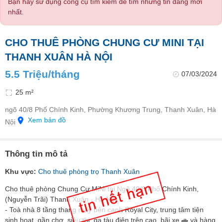
Bạn hãy sử dụng công cụ tìm kiếm để tìm những tin đăng mới
nhất.
CHO THUÊ PHÒNG CHUNG CƯ MINI TẠI
THANH XUÂN HÀ NỘI
5.5 Triệu/tháng
07/03/2024
25 m²
ngõ 40/8 Phố Chính Kinh, Phường Khương Trung, Thanh Xuân, Hà
Xem bản đồ
Nội
Thông tin mô tả
Khu vực:
Cho thuê phòng trọ Thanh Xuân
Cho thuê phòng Chung Cư MiNi tại Ngõ 40/8 Phố Chính Kinh,
(Nguyễn Trãi) Thanh Xuân - Hà Nội.
- Toà nhà 8 tầng thang máy bên cạnh Royal City, trung tâm tiện
sinh hoạt, gần chợ, siêu thị, ga tàu điện trên cao, bãi xe 🚗 và hàng