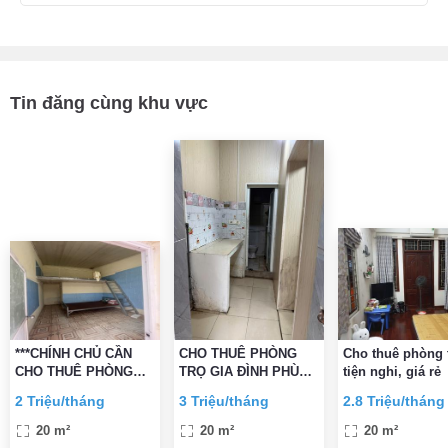
Tin đăng cùng khu vực
***CHÍNH CHỦ CẦN
CHO THUÊ PHÒNG
Cho thuê phòng 
CHO THUÊ PHÒNG
TRỌ GIA ĐÌNH PHÙ
tiện nghi, giá rẻ
TRỌ CÓ GÁC XÉP_
HỢP GIA ĐÌNH VÀ
2 Triệu/tháng
3 Triệu/tháng
2.8 Triệu/tháng
KHƯƠNG ĐÌNH,
SINH VIÊN
THANH XUÂN
20 m²
20 m²
20 m²