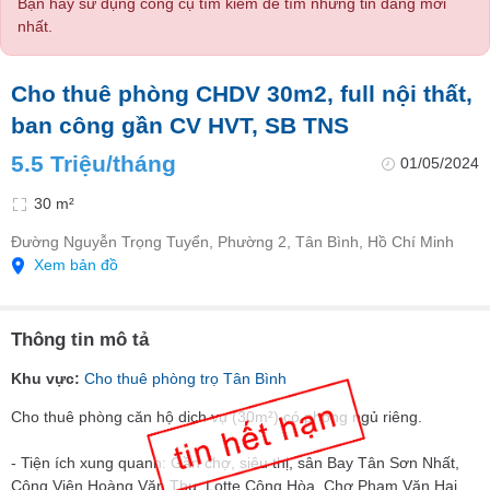
Bạn hãy sử dụng công cụ tìm kiếm để tìm những tin đăng mới
nhất.
Cho thuê phòng CHDV 30m2, full nội thất,
ban công gần CV HVT, SB TNS
5.5 Triệu/tháng
01/05/2024
30 m²
Đường Nguyễn Trọng Tuyển, Phường 2, Tân Bình, Hồ Chí Minh
Xem bản đồ
Thông tin mô tả
Khu vực:
Cho thuê phòng trọ Tân Bình
Cho thuê phòng căn hộ dịch vụ (30m²) có phòng ngủ riêng.
- Tiện ích xung quanh: Gần chợ, siêu thị, sân Bay Tân Sơn Nhất,
Công Viên Hoàng Văn Thụ, Lotte Cộng Hòa, Chợ Phạm Văn Hai...,