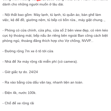
dành cho những người muốn ở lâu dài.
- Nội thất bao gồm: Máy lạnh, tủ lạnh, tủ quần áo, bàn ghế làm
việc, kệ để đồ, giường nệm, tủ bếp có bồn rửa., máy giặt chung..,
- Phòng có cửa chính, cửa phụ, cửa sổ 2 bên view đẹp, có rèm kéo
cực kỳ thoáng mát, bếp nấu ăn riêng bên ngoài Ban công cách biệt
phòng ngủ, thoáng đãng thích hợp cho Vợ chồng, NVVP...
- Đường rộng 7m xe ô tô tới cửa
- Nhà để Xe máy rộng rãi miễn phí (có camera).
- Giờ giấc tự do. 24/24
- Ra vào bằng cửa dấu vân tay, nhanh tiện an toàn.
- Điện 4k, nước 100k.
- Chổ để xe rộng rãi