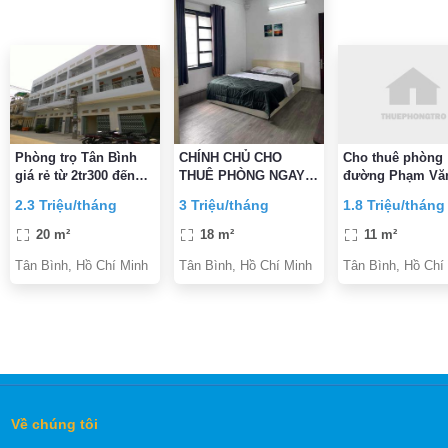
Phòng trọ Tân Bình
CHÍNH CHỦ CHO
Cho thuê phòng
giá rẻ từ 2tr300 đến
THUÊ PHÒNG NGAY
đường Phạm Văn
2tr700
Etown CỘNG HÒA
Phường 5, Quận
2.3 Triệu/tháng
3 Triệu/tháng
1.8 Triệu/tháng
ĐẦY ĐỦ TIỆN
Bình gần CMT8 
NGHI,VỆ SINH TRONG
Bình
20 m²
18 m²
11 m²
PHÒNG GIỜ TỰ DO
Tân Bình, Hồ Chí Minh
Tân Bình, Hồ Chí Minh
Tân Bình, Hồ Chí
Về chúng tôi