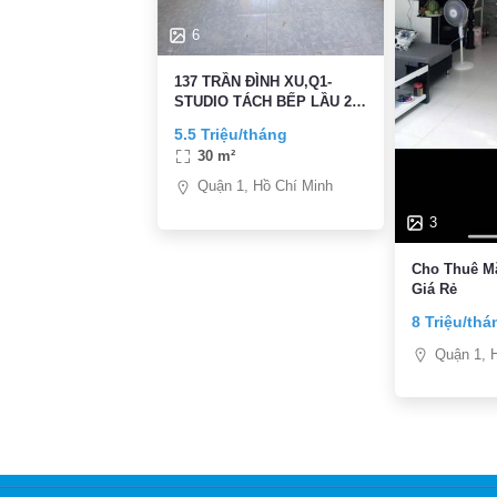
6
137 TRẦN ĐÌNH XU,Q1-
STUDIO TÁCH BẾP LẦU 2-
CÓ BANCOL- 30M2- FULL
5.5 Triệu/tháng
NT CAO CẤP- FREE XE-
30 m²
5,5TR/TH
Quận 1, Hồ Chí Minh
3
Cho Thuê M
Giá Rẻ
8 Triệu/thá
Quận 1, 