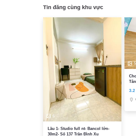
Tin đăng cùng khu vực
5
Cho
Tân
FRE
3.2
6
Lầu 1- Studio full nt- Bancol lớn-
30m2- Số 137 Trần Đình Xu