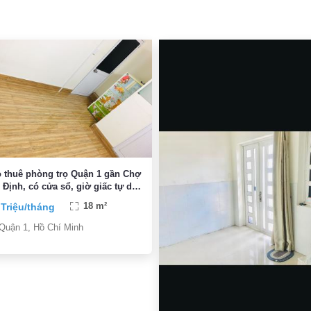
 thuê phòng trọ Quận 1 gần Chợ
 Định, có cửa sổ, giờ giấc tự do,
E chỗ gửi xe
 Triệu/tháng
18 m²
Quận 1, Hồ Chí Minh