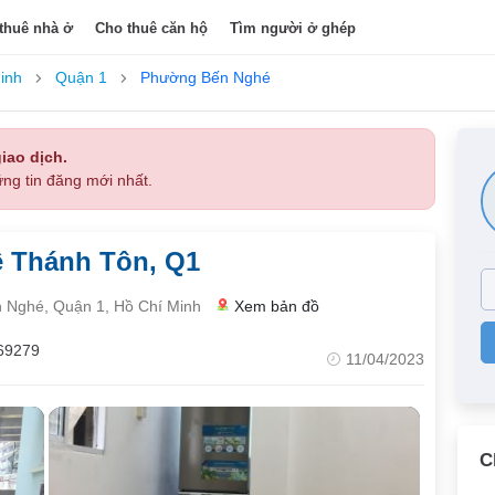
thuê nhà ở
Cho thuê căn hộ
Tìm người ở ghép
inh
Quận 1
Phường Bến Nghé
iao dịch.
ng tin đăng mới nhất.
ê Thánh Tôn, Q1
 Nghé, Quận 1, Hồ Chí Minh
Xem bản đồ
69279
11/04/2023
C