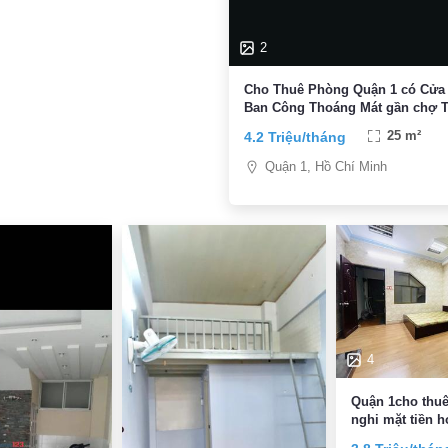
2
Cho Thuê Phòng Quận 1 có Cửa
Ban Công Thoáng Mát gần chợ 
Định
4.2 Triệu/tháng
25 m²
Quận 1, Hồ Chí Minh
4
Quận 1cho thuê
nghi mặt tiền 
cầu thị nghè