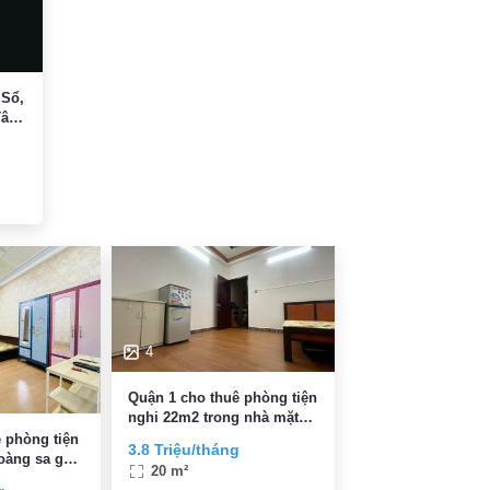
 Sổ,
Tân
4
Quận 1 cho thuê phòng tiện
nghi 22m2 trong nhà mặt
tiền giá 3.8 tr gần đài truyền
 phòng tiện
3.8 Triệu/tháng
hình
hoàng sa gần
20 m²