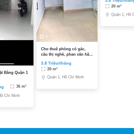
3.8 Triệu/thán
20 m²
Quận 1, Hồ 
6
Cho thuê phòng có gác,
cầu thị nghè, phan văn hân
bình thạnh, giáp q1, 3.8tr,
3.8 Triệu/tháng
máy lạnh, toilet riêng
20 m²
ặt Bằng Quận 1
Quận 1, Hồ Chí Minh
ng
36 m²
Hồ Chí Minh