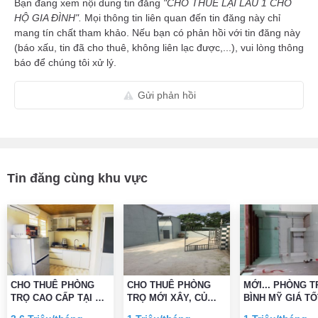
Bạn đang xem nội dung tin đăng
"CHO THUÊ LẠI LẦU 1 CHO
HỘ GIA ĐÌNH".
Mọi thông tin liên quan đến tin đăng này chỉ
mang tín chất tham khảo. Nếu bạn có phản hồi với tin đăng này
(báo xấu, tin đã cho thuê, không liên lạc được,...), vui lòng thông
báo để chúng tôi xử lý.
Gửi phản hồi
Tin đăng cùng khu vực
CHO THUÊ PHÒNG
CHO THUÊ PHÒNG
MỚI... PHÒNG T
TRỌ CAO CẤP TẠI CỦ
TRỌ MỚI XÂY, CỦ
BÌNH MỸ GIÁ TỐ
CHI MỚI 100%
CHI, CÓ GÁC LỬNG,
GẦN ĐÔNG THẠ