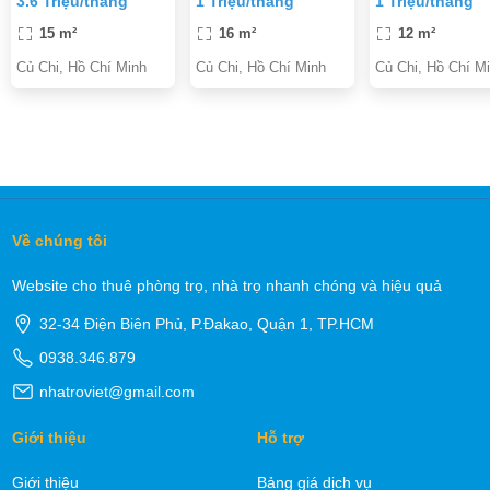
3.6 Triệu/tháng
1 Triệu/tháng
1 Triệu/tháng
CHÍNH CHỦ
15 m²
16 m²
12 m²
Củ Chi, Hồ Chí Minh
Củ Chi, Hồ Chí Minh
Củ Chi, Hồ Chí M
Về chúng tôi
Website cho thuê phòng trọ, nhà trọ nhanh chóng và hiệu quả
32-34 Điện Biên Phủ, P.Đakao, Quận 1, TP.HCM
0938.346.879
nhatroviet@gmail.com
Giới thiệu
Hỗ trợ
Giới thiệu
Bảng giá dịch vụ