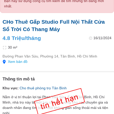
Bạn hãy sử dụng công cụ tìm kiếm để tìm những tin đăng mới
nhất.
CHo Thuê Gấp Studio Full Nội Thất Cửa
Sổ Trời Có Thang Máy
4.8 Triệu/tháng
16/11/2024
30 m²
Đường Phan Văn Sửu, Phường 14, Tân Bình, Hồ Chí Minh
Xem bản đồ
Thông tin mô tả
Khu vực:
Cho thuê phòng trọ Tân Bình
Nằm ở vị trí thuận lợi tại Phan Văn Sửu, F.13, Tân Bình, Hồ Chí
Minh, nhà trọ này là một lựa chọn lý tưởng cho các chuyên gia và
doanh nhân đang tìm kiếm một không gian sống thoải mái và tiện
nghi.