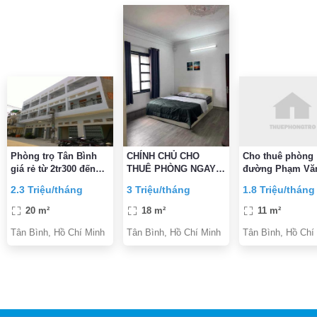
Phòng trọ Tân Bình
CHÍNH CHỦ CHO
Cho thuê phòng
giá rẻ từ 2tr300 đến
THUÊ PHÒNG NGAY
đường Phạm Văn
2tr700
Etown CỘNG HÒA
Phường 5, Quận
2.3 Triệu/tháng
3 Triệu/tháng
1.8 Triệu/tháng
ĐẦY ĐỦ TIỆN
Bình gần CMT8 
NGHI,VỆ SINH TRONG
Bình
20 m²
18 m²
11 m²
PHÒNG GIỜ TỰ DO
Tân Bình, Hồ Chí Minh
Tân Bình, Hồ Chí Minh
Tân Bình, Hồ Chí