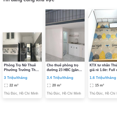
Phòng Trọ Nữ Thuê
Cho thuê phòng trọ
KTX tư nhân Th
Phường Trường Thọ-
đường 23 HBC (gần
giá rẻ 1.6tr: Full
Thủ Đức
siêu thị Gigamal)
thất,bếp, máy giặ
3 Triệu/tháng
3.4 Triệu/tháng
1.6 Triệu/tháng
bao điện nước,
giường 1m2
22 m²
20 m²
15 m²
Thủ Đức, Hồ Chí Minh
Thủ Đức, Hồ Chí Minh
Thủ Đức, Hồ Chí 