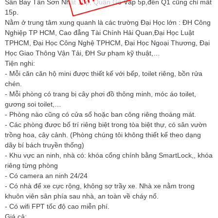
Sân Bay Tân Sơn Nhất 10p, Quận Gò Vấp 5p,đến Q1 cũng chỉ mất
15p.
Nằm ở trung tâm xung quanh là các trường Đại Học lớn : ĐH Công
Nghiệp TP HCM, Cao đẳng Tài Chính Hải Quan,Đại Học Luật
TPHCM, Đại Học Công Nghệ TPHCM, Đại Học Ngoại Thương, Đại
Học Giao Thông Vận Tải, ĐH Sư phạm kỹ thuật,…
Tiện nghi:
- Mỗi căn căn hộ mini được thiết kế với bếp, toilet riêng, bồn rửa
chén.
- Mỗi phòng có trang bị cây phơi đồ thông minh, móc áo toilet,
gương soi toilet,…
- Phòng nào cũng có cửa sổ hoặc ban công riêng thoáng mát.
- Các phòng được bố trí riêng biệt trong tòa biệt thự, có sân vườn
trồng hoa, cây cảnh. (Phòng chúng tôi không thiết kế theo dạng
dãy bí bách truyền thống)
- Khu vực an ninh, nhà có: khóa cổng chính bằng SmartLock,, khóa
riêng từng phòng
- Có camera an ninh 24/24
- Có nhà để xe cực rộng, không sợ trầy xe. Nhà xe nằm trong
khuôn viên sân phía sau nhà, an toàn về cháy nổ.
- Có wifi FPT tốc độ cao miễn phí.
Giá cả: