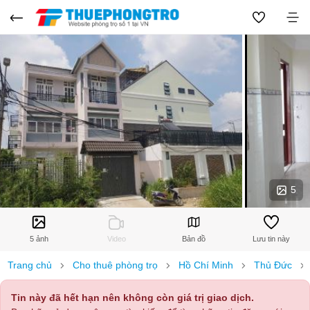
5
5 ảnh
Video
Bản đồ
Lưu tin này
Trang chủ
Cho thuê phòng trọ
Hồ Chí Minh
Thủ Đức
Tin này đã hết hạn nên không còn giá trị giao dịch.