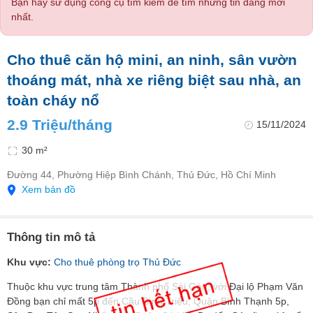
Bạn hãy sử dụng công cụ tìm kiếm để tìm những tin đăng mới
nhất.
Cho thuê căn hộ mini, an ninh, sân vườn
thoáng mát, nhà xe riêng biệt sau nhà, an
toàn cháy nổ
2.9 Triệu/tháng
15/11/2024
30 m²
Đường 44, Phường Hiệp Bình Chánh, Thủ Đức, Hồ Chí Minh
Xem bản đồ
Thông tin mô tả
Khu vực:
Cho thuê phòng trọ Thủ Đức
Thuộc khu vực trung tâm Thành phố Sài Gòn, với Đại lộ Phạm Văn
Đồng bạn chỉ mất 5p đến Cầu Bình Triệu, Quận Bình Thạnh 5p,