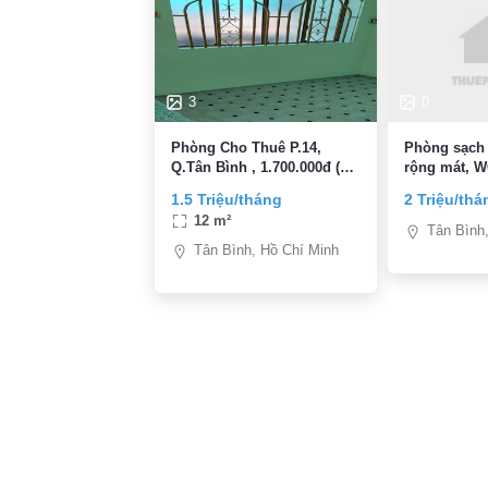
3
0
Phòng Cho Thuê P.14,
Phòng sạch 
Q.Tân Bình , 1.700.000đ (
rộng mát, WC ri
Bao điện + nước )
riêng 2 Tr Cho sinh viên,
1.5 Triệu/tháng
2 Triệu/thá
người độc t
12 m²
Tân Bình
Tân Bình, Hồ Chí Minh