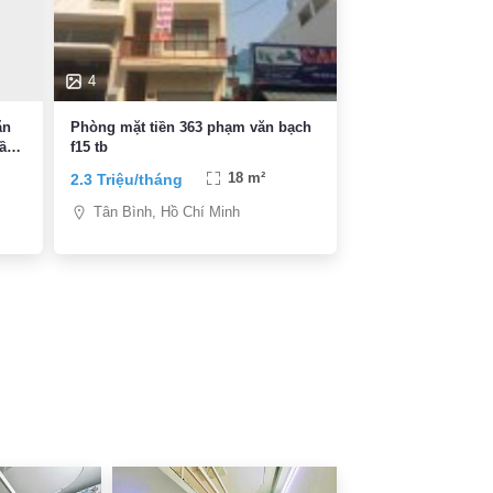
4
ăn
Phòng mặt tiền 363 phạm văn bạch
gần
f15 tb
2.3 Triệu/tháng
18 m²
Tân Bình, Hồ Chí Minh