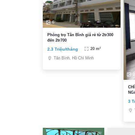
6
Phòng trọ Tân Bình giá rẻ từ 2tr300
đến 2tr700
2.3 Triệu/tháng
20 m²
Tân Bình, Hồ Chí Minh
2
CHÍNH CHỦ CH
NGAY Et
TIỆ
3 T
GI