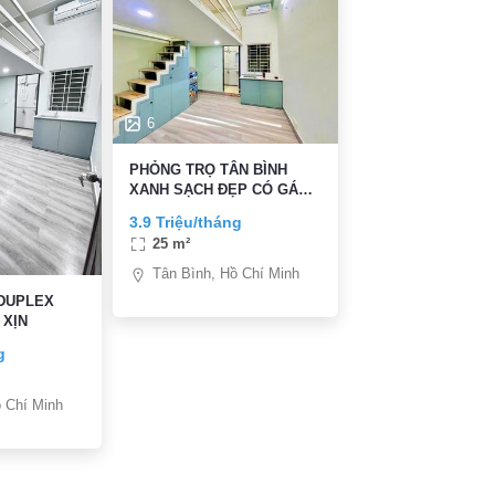
6
PHỎNG TRỌ TÂN BÌNH
XANH SẠCH ĐẸP CÓ GÁC
GIÁ RẺ
3.9 Triệu/tháng
25 m²
Tân Bình, Hồ Chí Minh
 DUPLEX
 XỊN
g
 Chí Minh