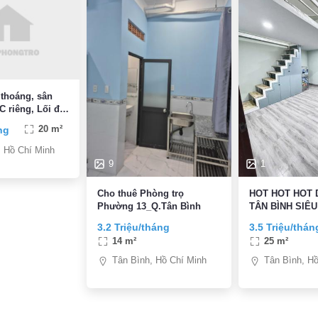
thoáng, sân
êng, Lối đi
ng
20 m²
hân
, Hồ Chí Minh
9
1
Cho thuê Phòng trọ
HOT HOT HOT
Phường 13_Q.Tân Bình
TÂN BÌNH SIÊU
3.2 Triệu/tháng
3.5 Triệu/thán
14 m²
25 m²
Tân Bình, Hồ Chí Minh
Tân Bình, Hồ