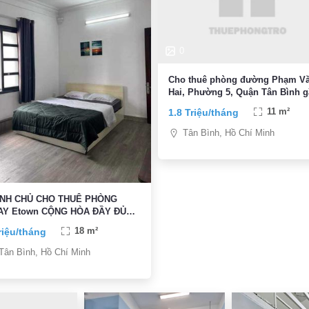
0
Cho thuê phòng đường Phạm V
Hai, Phường 5, Quận Tân Bình 
CMT8 Tân Bình
1.8 Triệu/tháng
11 m²
Tân Bình, Hồ Chí Minh
O THUÊ PHÒNG
own CỘNG HÒA ĐẦY ĐỦ
N NGHI,VỆ SINH TRONG PHÒNG
riệu/tháng
18 m²
Ờ TỰ DO
Tân Bình, Hồ Chí Minh