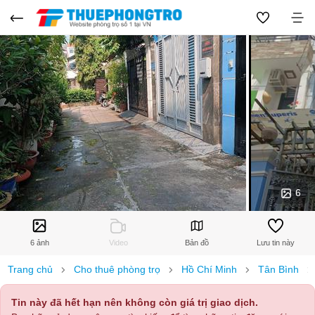
6
6 ảnh
Video
Bản đồ
Lưu tin này
Trang chủ
Cho thuê phòng trọ
Hồ Chí Minh
Tân Bình
Tin này đã hết hạn nên không còn giá trị giao dịch.