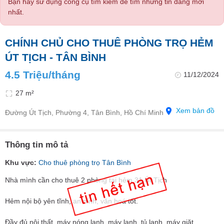
Bạn hãy sử dụng công cụ tìm kiếm để tìm những tin đăng mới
nhất.
CHÍNH CHỦ CHO THUÊ PHÒNG TRỌ HẺM
ÚT TỊCH - TÂN BÌNH
4.5 Triệu/tháng
11/12/2024
27 m²
Xem bản đồ
Đường Út Tịch, Phường 4, Tân Bình, Hồ Chí Minh
Thông tin mô tả
Khu vực:
Cho thuê phòng trọ Tân Bình
Nhà mình cần cho thuê 2 phòng tại hẻm 31 Út Tịch
Hẻm nội bộ yên tĩnh, an ninh, văn hoá tốt.
Đầy đủ nội thất, máy nóng lạnh, máy lạnh, tủ lạnh, máy giặt...