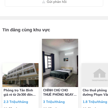
Gửi phản hồi
Tin đăng cùng khu vực
Phòng trọ Tân Bình
CHÍNH CHỦ CHO
Cho thuê phòng
giá rẻ từ 2tr300 đến
THUÊ PHÒNG NGAY
đường Phạm Văn
2tr700
Etown CỘNG HÒA
Phường 5, Quận
2.3 Triệu/tháng
3 Triệu/tháng
1.8 Triệu/tháng
ĐẦY ĐỦ TIỆN
Bình gần CMT8 
NGHI,VỆ SINH TRONG
Bình