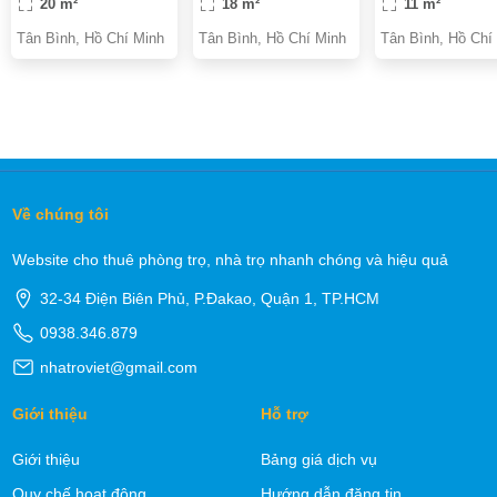
20 m²
18 m²
11 m²
PHÒNG GIỜ TỰ DO
Tân Bình, Hồ Chí Minh
Tân Bình, Hồ Chí Minh
Tân Bình, Hồ Chí
Về chúng tôi
Website cho thuê phòng trọ, nhà trọ nhanh chóng và hiệu quả
32-34 Điện Biên Phủ, P.Đakao, Quận 1, TP.HCM
0938.346.879
nhatroviet@gmail.com
Giới thiệu
Hỗ trợ
Giới thiệu
Bảng giá dịch vụ
Quy chế hoạt động
Hướng dẫn đăng tin