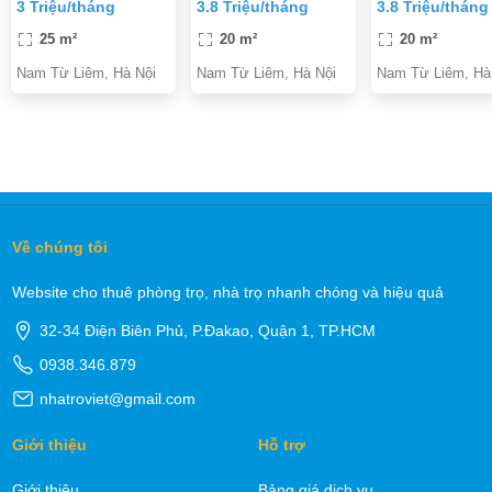
3 Triệu/tháng
3.8 Triệu/tháng
3.8 Triệu/tháng
VÀO Ở
Phú Đô - Mỹ Đìn
Nam Từ Liêm
25 m²
20 m²
20 m²
Nam Từ Liêm, Hà Nội
Nam Từ Liêm, Hà Nội
Nam Từ Liêm, Hà 
Về chúng tôi
Website cho thuê phòng trọ, nhà trọ nhanh chóng và hiệu quả
32-34 Điện Biên Phủ, P.Đakao, Quận 1, TP.HCM
0938.346.879
nhatroviet@gmail.com
Giới thiệu
Hỗ trợ
Giới thiệu
Bảng giá dịch vụ