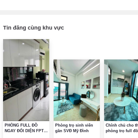
Tin đăng cùng khu vực
PHÒNG FULL ĐỒ
Phòng trọ sinh viên
Chính chủ cho t
NGAY ĐỐI DIỆN FPT
gần SVĐ Mỹ Đình
phòng trọ full đ
CHỈ CẦN XÁCH VALI
kín, có gác xép t