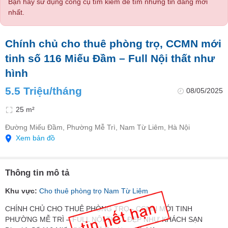
Bạn hãy sử dụng công cụ tìm kiếm để tìm những tin đăng mới
nhất.
Chính chủ cho thuê phòng trọ, CCMN mới
tinh số 116 Miếu Đầm – Full Nội thất như
hình
5.5 Triệu/tháng
08/05/2025
25 m²
Đường Miếu Đầm, Phường Mễ Trì, Nam Từ Liêm, Hà Nội
Xem bản đồ
Thông tin mô tả
Khu vực:
Cho thuê phòng trọ Nam Từ Liêm
CHÍNH CHỦ CHO THUÊ PHÒNG TRỌ - CCMN MỚI TINH
PHƯỜNG MỄ TRÌ – FULL NỘI THẤT ĐẸP NHƯ KHÁCH SẠN