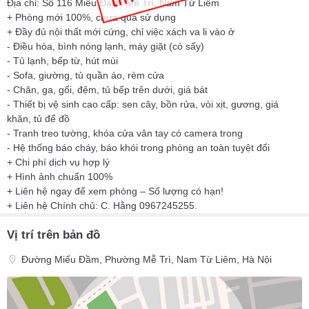
Địa chỉ: Số 116 Miếu Đầm, Mễ Trì, Nam Từ Liêm
+ Phòng mới 100%, chưa qua sử dụng
+ Đầy đủ nội thất mới cứng, chỉ việc xách va li vào ở
- Điều hòa, bình nóng lạnh, máy giặt (có sấy)
- Tủ lạnh, bếp từ, hút mùi
- Sofa, giường, tủ quần áo, rèm cửa
- Chăn, ga, gối, đệm, tủ bếp trên dưới, giá bát
- Thiết bị vệ sinh cao cấp: sen cây, bồn rửa, vòi xịt, gương, giá
khăn, tủ để đồ
- Tranh treo tường, khóa cửa vân tay có camera trong
- Hệ thống báo cháy, báo khói trong phòng an toàn tuyệt đối
+ Chi phí dịch vụ hợp lý
+ Hình ảnh chuẩn 100%
+ Liên hệ ngay để xem phòng – Số lượng có hạn!
+ Liên hệ Chính chủ: C. Hằng 0967245255.
Vị trí trên bản đồ
Đường Miếu Đầm, Phường Mễ Trì, Nam Từ Liêm, Hà Nội