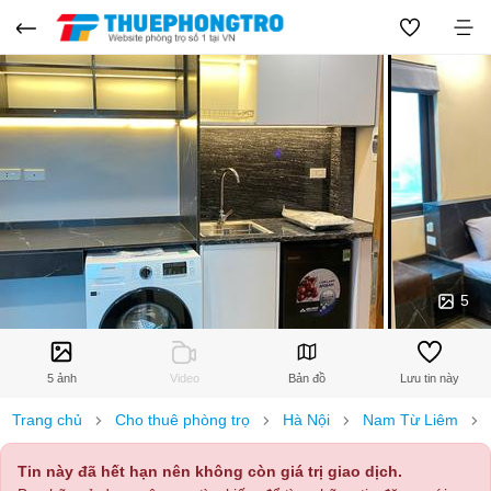
5
5 ảnh
Video
Bản đồ
Lưu tin này
Trang chủ
Cho thuê phòng trọ
Hà Nội
Nam Từ Liêm
Tin này đã hết hạn nên không còn giá trị giao dịch.