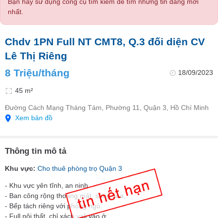
Bạn hãy sử dụng công cụ tìm kiếm để tìm những tin đăng mới
nhất.
Chdv 1PN Full NT CMT8, Q.3 đối diện CV
Lê Thị Riêng
8 Triệu/tháng
18/09/2023
45 m²
Đường Cách Mạng Tháng Tám, Phường 11, Quận 3, Hồ Chí Minh
Xem bản đồ
Thông tin mô tả
Khu vực:
Cho thuê phòng trọ Quận 3
- Khu vực yên tĩnh, an ninh.
- Ban công rộng thoáng mát, sáng sủa,.
- Bếp tách riêng với phòng ngủ.
- Full nội thất, chỉ xách vali vào ở.