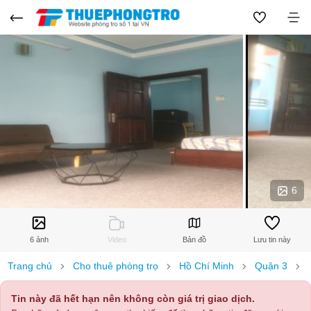
6
6 ảnh
Video
Bản đồ
Lưu tin này
Trang chủ
Cho thuê phòng trọ
Hồ Chí Minh
Quận 3
Tin này đã hết hạn nên không còn giá trị giao dịch.