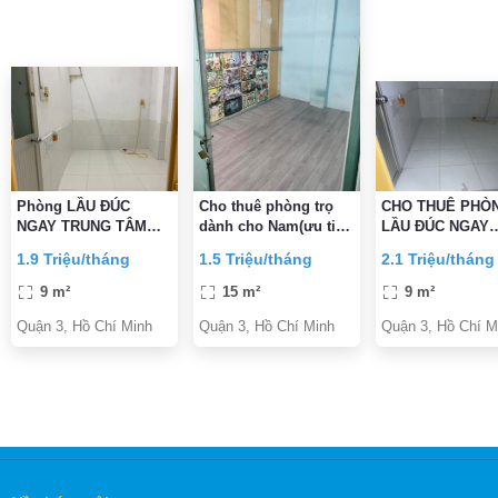
Phòng LẦU ĐÚC
Cho thuê phòng trọ
CHO THUÊ PHÒ
NGAY TRUNG TÂM
dành cho Nam(ưu tiên
LẦU ĐÚC NGAY
QUẬN 3 CÁCH MẠNG
nhân viên văn phòng)
TRUNG TÂM Q3
1.9 Triệu/tháng
1.5 Triệu/tháng
2.1 Triệu/tháng
THÁNG
ĐƯỜNG CÁCH 
THÁNG
9 m²
15 m²
9 m²
Quận 3, Hồ Chí Minh
Quận 3, Hồ Chí Minh
Quận 3, Hồ Chí M