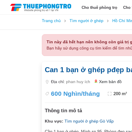
Cho thuê phòng trọ
Cho 
Trang chủ
Tìm người ở ghép
Hồ Chí Mi
Tin này đã hết hạn nên không còn giá trị g
Bạn hãy sử dụng công cụ tìm kiếm để tìm nhữ
Can 1 bạn ở ghép pđẹp ba
Địa chỉ:
phan huy ích
Xem bản đồ
600 Nghìn/tháng
200 m²
Thông tin mô tả
Khu vực:
Tìm người ở ghép Gò Vấp
Cần 1 bạn ở ghép. Mình sn 95. Phòng đẹp,sạch 