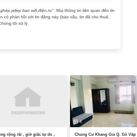
ghép pđẹp bao wifi,điện,nc".
Mọi thông tin liên quan đến tin
 có phản hồi với tin đăng này (báo xấu, tin đã cho thuê,
chúng tôi xử lý.
4
ng rộng rãi , giờ giấc tự do ,
Chung Cư Khang Gia Q. Gò Vấp 