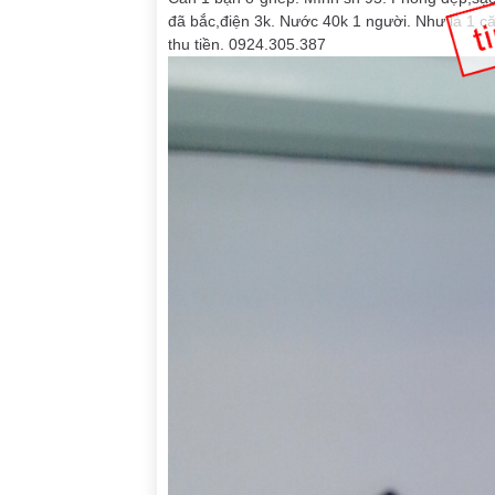
đã bắc,điện 3k. Nước 40k 1 người. Như là 1 c
thu tiền. 0924.305.387