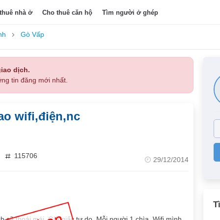
thuê nhà ở
Cho thuê căn hộ
Tìm người ở ghép
nh
Gò Vấp
iao dịch.
ng tin đăng mới nhất.
o wifi,điện,nc
115706
29/12/2014
T
sẽ thoải mái. Giờ giấc tự do. Mỗi người 1 chìa. Wifi mình