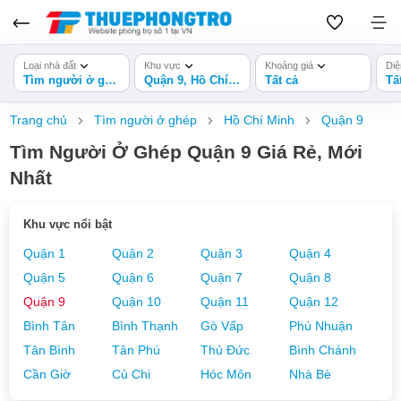
Loại nhà đất
Khu vực
Khoảng giá
Diệ
Tìm người ở ghép
Quận 9, Hồ Chí Minh
Tất cả
Tấ
Trang chủ
Tìm người ở ghép
Hồ Chí Minh
Quận 9
Tìm Người Ở Ghép Quận 9 Giá Rẻ, Mới
Nhất
Khu vực nổi bật
Quận 1
Quận 2
Quận 3
Quận 4
Quận 5
Quận 6
Quận 7
Quận 8
Quận 9
Quận 10
Quận 11
Quận 12
Bình Tân
Bình Thạnh
Gò Vấp
Phú Nhuận
Tân Bình
Tân Phú
Thủ Đức
Bình Chánh
Cần Giờ
Củ Chi
Hóc Môn
Nhà Bè