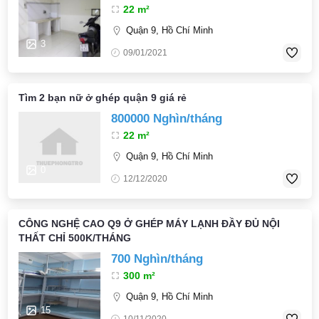
22 m²
Quận 9, Hồ Chí Minh
3
09/01/2021
Tìm 2 bạn nữ ở ghép quận 9 giá rẻ
800000 Nghìn/tháng
22 m²
Quận 9, Hồ Chí Minh
0
12/12/2020
CÔNG NGHỆ CAO Q9 Ở GHÉP MÁY LẠNH ĐẦY ĐỦ NỘI
THẤT CHỈ 500K/THÁNG
700 Nghìn/tháng
300 m²
Quận 9, Hồ Chí Minh
15
10/11/2020