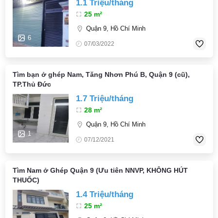
1.1 Triệu/tháng
25 m²
Quận 9, Hồ Chí Minh
6
07/03/2022
Tìm bạn ở ghép Nam, Tăng Nhơn Phú B, Quận 9 (cũ),
TP.Thủ Đức
1.7 Triệu/tháng
28 m²
Quận 9, Hồ Chí Minh
1
07/12/2021
Tìm Nam ở Ghép Quận 9 (Ưu tiên NNVP, KHÔNG HÚT
THUỐC)
1.4 Triệu/tháng
25 m²