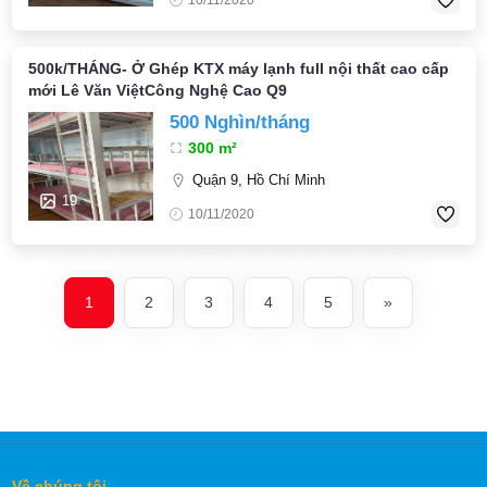
500k/THÁNG- Ở Ghép KTX máy lạnh full nội thất cao cấp
mới Lê Văn ViệtCông Nghệ Cao Q9
500 Nghìn/tháng
300 m²
Quận 9, Hồ Chí Minh
19
10/11/2020
1
2
3
4
5
»
Về chúng tôi