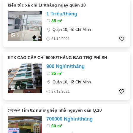
kiến túc xá chỉ 1tr/tháng ngay quận 10
1 Triệu/tháng
35 m²
Quận 10, Hồ Chí Minh
5
31/12/2021
KTX CAO CẤP CHỈ 900K/THÁNG BAO TRỌ PHÍ SH
900 Nghìn/tháng
35 m²
Quận 10, Hồ Chí Minh
6
27/12/2021
@@@ Tìm 02 nữ ở ghép nhà nguyên căn Q.10
700000 Nghìn/tháng
60 m²