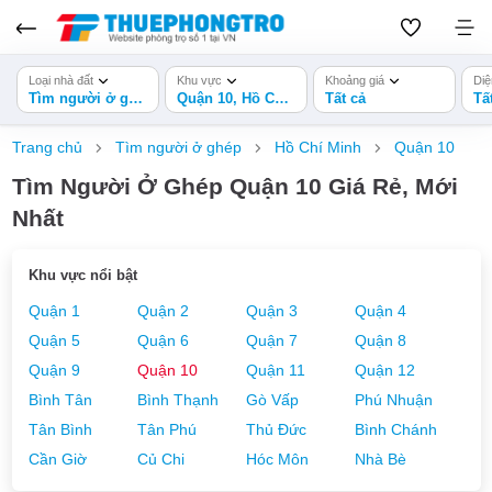
Loại nhà đất
Khu vực
Khoảng giá
Diệ
Tìm người ở ghép
Quận 10, Hồ Chí Minh
Tất cả
Tấ
Trang chủ
Tìm người ở ghép
Hồ Chí Minh
Quận 10
Tìm Người Ở Ghép Quận 10 Giá Rẻ, Mới
Nhất
Khu vực nổi bật
Quận 1
Quận 2
Quận 3
Quận 4
Quận 5
Quận 6
Quận 7
Quận 8
Quận 9
Quận 10
Quận 11
Quận 12
Bình Tân
Bình Thạnh
Gò Vấp
Phú Nhuận
Tân Bình
Tân Phú
Thủ Đức
Bình Chánh
Cần Giờ
Củ Chi
Hóc Môn
Nhà Bè