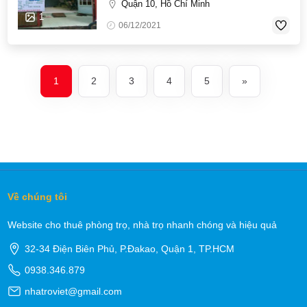
Quận 10, Hồ Chí Minh
1
06/12/2021
1
2
3
4
5
»
Về chúng tôi
Website cho thuê phòng trọ, nhà trọ nhanh chóng và hiệu quả
32-34 Điện Biên Phủ, P.Đakao, Quận 1, TP.HCM
0938.346.879
nhatroviet@gmail.com