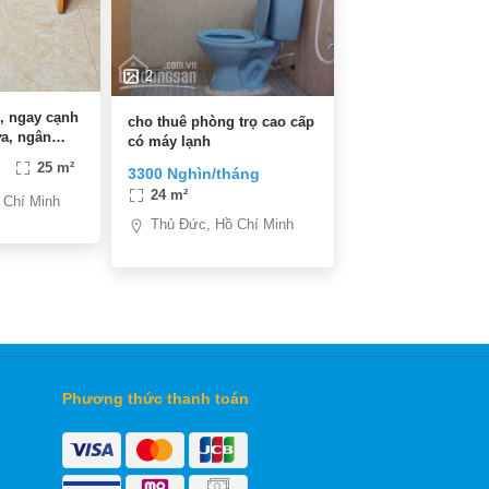
2
p, ngay cạnh
cho thuê phòng trọ cao cấp
a, ngân
có máy lạnh
nông lâm,
25 m²
3300 Nghìn/tháng
24 m²
 Chí Minh
Thủ Đức, Hồ Chí Minh
Phương thức thanh toán