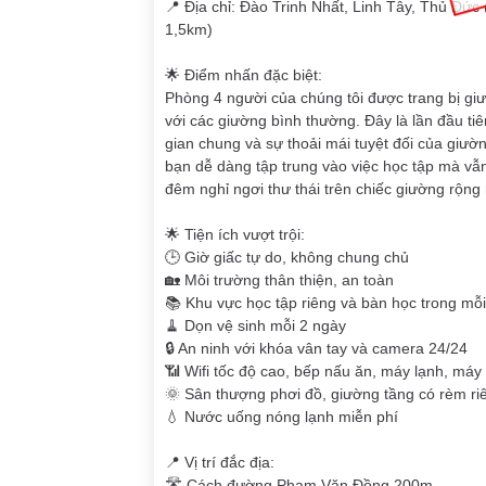
📍 Địa chỉ: Đào Trinh Nhất, Linh Tây, Thủ Đ
1,5km)
🌟 Điểm nhấn đặc biệt:
Phòng 4 người của chúng tôi được trang bị giư
với các giường bình thường. Đây là lần đầu tiê
gian chung và sự thoải mái tuyệt đối của giườ
bạn dễ dàng tập trung vào việc học tập mà vẫ
đêm nghỉ ngơi thư thái trên chiếc giường rộng
🌟 Tiện ích vượt trội:
🕒 Giờ giấc tự do, không chung chủ
🏡 Môi trường thân thiện, an toàn
📚 Khu vực học tập riêng và bàn học trong mỗ
🧹 Dọn vệ sinh mỗi 2 ngày
🔒 An ninh với khóa vân tay và camera 24/24
📶 Wifi tốc độ cao, bếp nấu ăn, máy lạnh, máy 
🌞 Sân thượng phơi đồ, giường tầng có rèm ri
💧 Nước uống nóng lạnh miễn phí
📍 Vị trí đắc địa:
🛣️ Cách đường Phạm Văn Đồng 200m