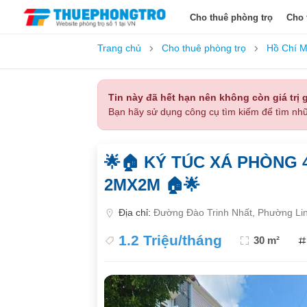
Cho thuê phòng trọ
Cho 
Trang chủ
Cho thuê phòng trọ
Hồ Chí M
Tin này đã hết hạn nên không còn giá trị g
Bạn hãy sử dụng công cụ tìm kiếm để tìm nhữ
🌟🏠 KÝ TÚC XÁ PHÒNG 
2MX2M 🏠🌟
Địa chỉ:
Đường Đào Trinh Nhất, Phường Lin
1.2 Triệu/tháng
30 m²