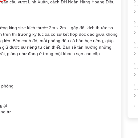
ức (gần cầu vượt Linh Xuân, cách ĐH Ngân Hàng Hoàng Diệu
ờng king size kích thước 2m x 2m – gấp đôi kích thước so
n trên thị trường ký túc xá có sự kết hợp độc đáo giữa không
ng lớn. Bên cạnh đó, mỗi phòng đều có bàn học riêng, giúp
n giữ được sự riêng tư cần thiết. Bạn sẽ tận hưởng những
 rãi, giống như đang ở trong một khách sạn cao cấp.
i phòng
giặt
êng tư