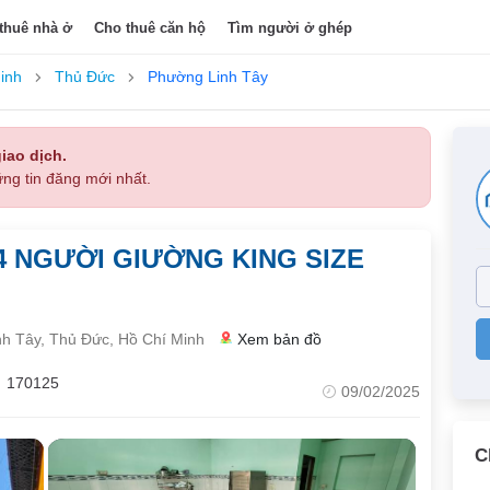
thuê nhà ở
Cho thuê căn hộ
Tìm người ở ghép
inh
Thủ Đức
Phường Linh Tây
iao dịch.
ng tin đăng mới nhất.
4 NGƯỜI GIƯỜNG KING SIZE
h Tây, Thủ Đức, Hồ Chí Minh
Xem bản đồ
170125
09/02/2025
C