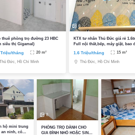
6
 thuê phòng trọ đường 23 HBC
KTX tư nhân Thủ Đức giá rẻ 1.6tr
n siêu thị Gigamal)
Full nội thất,bếp, máy giặt, bao 
nước, giường 1m2
 Triệu/tháng
20 m²
1.6 Triệu/tháng
15 m²
Thủ Đức, Hồ Chí Minh
Thủ Đức, Hồ Chí Minh
8
PHÒNG TRỌ DÀNH CHO
 an ninh, có
GIA ĐÌNH NHỎ HOẶC SINH