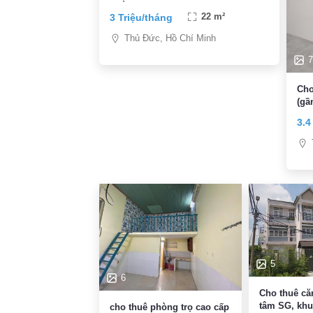
3 Triệu/tháng
22 m²
Thủ Đức, Hồ Chí Minh
7
Cho
(gầ
3.4
5
6
Cho thuê căn hộ mini trung
tâm SG, khu
cho thuê phòng trọ cao cấp