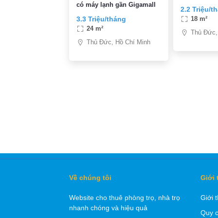
sân vườn th
có máy lạnh gần Gigamall
2.2 Triệu/t
chỉ 2,2tr/th
3.3 Triệu/tháng
18 m²
24 m²
Thủ Đức,
Thủ Đức, Hồ Chí Minh
Về chúng tôi
Giới 
Website cho thuê phòng trọ, nhà trọ
Giới 
nhanh chóng và hiệu quả
Quy c