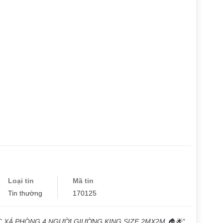
Loại tin
Mã tin
Tin thường
170125
C XÁ PHÒNG 4 NGƯỜI GIƯỜNG KING SIZE 2MX2M 🏠🌟".