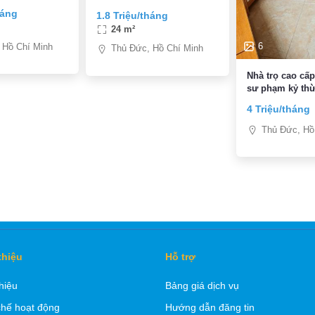
oáng mát, giá
VIÊN DIỆN TÍCH 24m2
háng
1.8 Triệu/tháng
áng
24 m²
6
 Hồ Chí Minh
Thủ Đức, Hồ Chí Minh
Nhà trọ cao cấ
sư phạm kỷ thừ
hàng, hutech, 
4 Triệu/tháng
làng đại học
Thủ Đức, Hồ
thiệu
Hỗ trợ
thiệu
Bảng giá dịch vụ
hế hoạt động
Hướng dẫn đăng tin