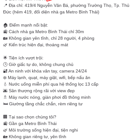
📍 Địa chỉ: 419/4 Nguyễn Văn Bá, phường Trường Thọ, Tp. Thủ
Đức (hẻm 419, đối diện nhà ga Metro Bình Thái)
🏠 Điểm mạnh nổi bật:
🚉 Cách nhà ga Metro Bình Thái chỉ 30m
🏡 Không gian yên tĩnh, chỉ 28 người, 4 phòng
🌿 Kiến trúc hiện đại, thoáng mát
🌟 Tiện ích vượt trội:
🕒 Giờ giấc tự do, không chung chủ
🔐 An ninh với khóa vân tay, camera 24/24
❄️ Máy lạnh, quạt, máy giặt, wifi, bếp nấu ăn
💧 Nước uống miễn phí qua hệ thống lọc 13 cấp
🌆 Sân thượng rộng rãi với view đẹp
🚿 Máy nước nóng, giàn phơi đồ thông minh
🛏️ Giường tầng chắc chắn, rèm riêng tư
🏢 Tại sao chọn chúng tôi?
🚉 Gần ga Metro Bình Thái
🌿 Môi trường sống hiện đại, tiện nghi
🏡 Không gian riêng tư, yên tĩnh