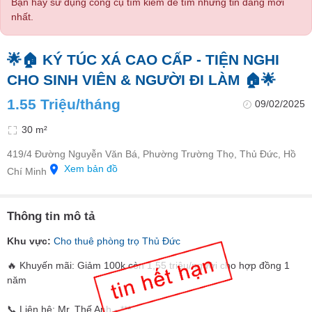
Bạn hãy sử dụng công cụ tìm kiếm để tìm những tin đăng mới
nhất.
🌟🏠 KÝ TÚC XÁ CAO CẤP - TIỆN NGHI
CHO SINH VIÊN & NGƯỜI ĐI LÀM 🏠🌟
1.55 Triệu/tháng
09/02/2025
30 m²
419/4 Đường Nguyễn Văn Bá, Phường Trường Thọ, Thủ Đức, Hồ
Xem bản đồ
Chí Minh
Thông tin mô tả
Khu vực:
Cho thuê phòng trọ Thủ Đức
🔥 Khuyến mãi: Giảm 100k còn 1,55 triệu/người cho hợp đồng 1
năm
📞 Liên hệ: Mr. Thế Anh - ***