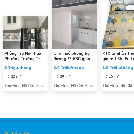
Phòng Trọ Nữ Thuê
Cho thuê phòng trọ
KTX tư nhân Th
Phường Trường Thọ-
đường 23 HBC (gần
giá rẻ 1.6tr: Full
Thủ Đức
siêu thị Gigamal)
thất,bếp, máy giặ
3 Triệu/tháng
3.4 Triệu/tháng
1.6 Triệu/tháng
bao điện nước,
giường 1m2
22 m²
20 m²
15 m²
Thủ Đức, Hồ Chí Minh
Thủ Đức, Hồ Chí Minh
Thủ Đức, Hồ Chí 
Về chúng tôi