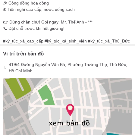
🎉 Cộng đồng hòa đồng
❄️ Tiện nghi cao cấp, nước uống sạch
👉 Đừng chần chừ! Gọi ngay: Mr. Thế Anh - ***
📞 Đặt chỗ trước khi hết giường!
#ký_túc_xá_cao_cấp #ký_túc_xá_sinh_viên #ký_túc_xá_Thủ_Đức
Vị trí trên bản đồ
419/4 Đường Nguyễn Văn Bá, Phường Trường Thọ, Thủ Đức,
Hồ Chí Minh