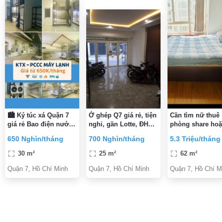
🏙️ Ký túc xá Quận 7
Ở ghép Q7 giá rẻ, tiện
Cần tìm nữ thuê
giá rẻ Bao điện nước,
nghi, gần Lotte, ĐH
phòng share hoặ
uy tính, nhiều tiện ích
NTT, ĐH TĐT
thuê nguyên căn
650 Nghìn/tháng
700 Nghìn/tháng
5.3 Triệu/tháng
Có khắp HCM
30 m²
25 m²
62 m²
Quận 7, Hồ Chí Minh
Quận 7, Hồ Chí Minh
Quận 7, Hồ Chí M