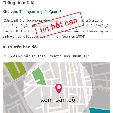
Thông tin mô tả
Khu vực:
Tìm người ở ghép Quận 7
Cần 1 nữ ở ghép phòng rộng,sạch sẽ, thoáng mát, giờ giấc tự
do,phòng có gác,có chỗ nấu ăn, toilet riêng, chỗ phơi đồ,có wifi,gần
trường DH Tôn Đức Thắng,DH Luật,DH Nguyễn Tất Thành...uy tiên
sinh viên sdt 01688370127 minh tên Nga ( sn 1994)
Vị trí trên bản đồ
156/3 Nguyễn Thị Thập , Phường Bình Thuận , Q7