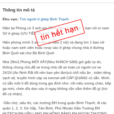
Thông tin mô tả
Khu vực:
Tìm người ở ghép Bình Thạnh
Hiện tại Phòng có 3 anh em (Sinh Viên) Cần Tìm 1 bạn nữ or nam
SV ở ghep (ƯU TIÊN SV GIA LAI)
Hiện phòng mình 3 anh em (1 nam 2 nữ) và đang tìm 1 bạn nữ
hoặc nam sinh viên hoặc nvvp vào ở ghép chung nhà ở đường
Binh Quới sát chợ Bà Bình Quới
Nhà 28m2,Phòng MỚI XÂY(Như KHÁCH SẠN) giờ giấc tự do,
không chung chủ,để xe trong nhà rất an toàn,có người coi xe
24/24.(An Ninh Rất tốt nên bạn yên tâm)có chổ nấu ăn , toilet riêng
sạch sẽ, truyền hình cáp và inernet wifi CÁP QUANG có sẵn. Mình
có sẵn một ít đồ dùng trong gia đình như: nồi niêu xoong chảo, bếp
ga mini, chén dĩa dọn vào ở ngay không cần sắm thêm đồ gì (trừ
đồ cá nhân).
Gần chợ, siêu thị, các trường ĐH trong quận Bình Thạnh, đi các
quận 1, 2, 3, Gò Vấp, Tân Bình, Phú Nhuận.Gần Trường ĐH
HUTECH.ĐH VĂN LANG.ĐH HỒNG BÀNG.ĐH NGOẠI THƯƠNG...