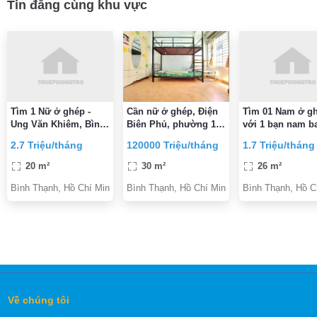
Tin đăng cùng khu vực
Tìm 1 Nữ ở ghép -
Cần nữ ở ghép, Điện
Tìm 01 Nam ở g
Ung Văn Khiêm, Bình
Biên Phủ, phường 15,
với 1 bạn nam b
Thạnh - Phòng 2.7tr/
Bình Thạnh, gần UEF,
điện nước sinh 
2.7 Triệu/tháng
120000 Triệu/tháng
1.7 Triệu/tháng
2người
Hồng Bàng, Thủy Lợi
20 m²
30 m²
26 m²
Bình Thạnh, Hồ Chí Minh
Bình Thạnh, Hồ Chí Minh
Bình Thạnh, Hồ C
Về chúng tôi