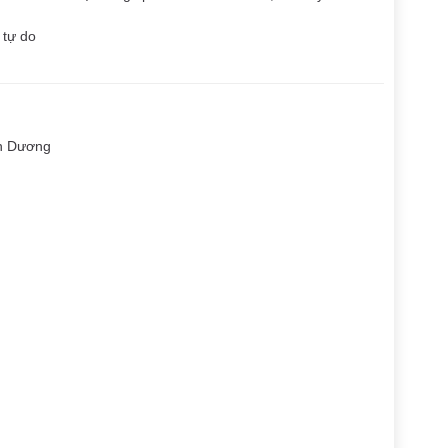
 tự do
h Dương