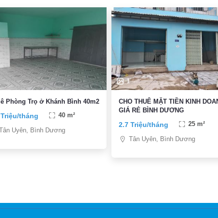
1
ê Phòng Trọ ở Khánh Bình 40m2
CHO THUÊ MẶT TIỀN KINH DOA
GIÁ RẺ BÌNH DƯƠNG
 Triệu/tháng
40 m²
2.7 Triệu/tháng
25 m²
Tân Uyên, Bình Dương
Tân Uyên, Bình Dương