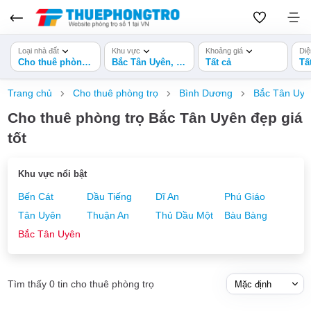
Loại nhà đất
Khu vực
Khoảng giá
Diệ
Cho thuê phòng trọ
Bắc Tân Uyên, Bình Dương
Tất cả
Tấ
Trang chủ
Cho thuê phòng trọ
Bình Dương
Bắc Tân Uyê
Cho thuê phòng trọ Bắc Tân Uyên đẹp giá
tốt
Khu vực nổi bật
Bến Cát
Dầu Tiếng
Dĩ An
Phú Giáo
Tân Uyên
Thuận An
Thủ Dầu Một
Bàu Bàng
Bắc Tân Uyên
Tìm thấy 0 tin cho thuê phòng trọ