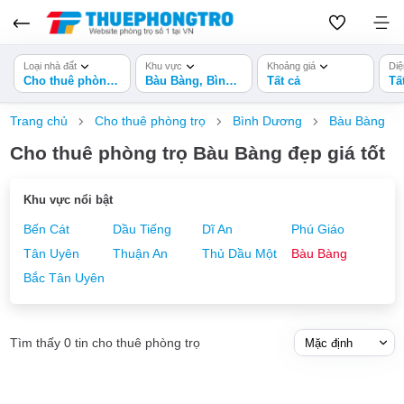
Loại nhà đất
Khu vực
Khoảng giá
Diệ
Cho thuê phòng trọ
Bàu Bàng, Bình Dương
Tất cả
Tấ
Trang chủ
Cho thuê phòng trọ
Bình Dương
Bàu Bàng
Cho thuê phòng trọ Bàu Bàng đẹp giá tốt
Khu vực nổi bật
Bến Cát
Dầu Tiếng
Dĩ An
Phú Giáo
Tân Uyên
Thuận An
Thủ Dầu Một
Bàu Bàng
Bắc Tân Uyên
Tìm thấy 0 tin cho thuê phòng trọ