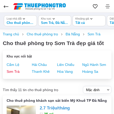
Loại nhà đất
Khu vực
Khoảng giá
Diệ
Cho thuê phòng trọ
Sơn Trà, Đà Nẵng
Tất cả
Tấ
Trang chủ
Cho thuê phòng trọ
Đà Nẵng
Sơn Trà
Cho thuê phòng trọ Sơn Trà đẹp giá tốt
Khu vực nổi bật
Cẩm Lệ
Hải Châu
Liên Chiểu
Ngũ Hành Sơn
Sơn Trà
Thanh Khê
Hòa Vang
Hoàng Sa
Tìm thấy 11 tin cho thuê phòng trọ
Cho thuê phòng khách sạn sát biển Mỹ Khuê TP Đà Nẵng
2.7 Triệu/tháng
25 m²