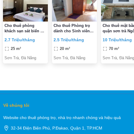
Cho thuê phòng
Cho thuê Phòng trọ
Cho thuê mặt bằ
khách sạn sát biển Mỹ
dành cho Sinh viên
quận sơn trà Ng
Khuê TP Đà Nẵng
nữ
quyền đà nẵng
2.7 Triệu/tháng
2.5 Triệu/tháng
10 Triệu/tháng
25 m²
20 m²
70 m²
Sơn Trà, Đà Nẵng
Sơn Trà, Đà Nẵng
Sơn Trà, Đà Nẵn
Về chúng tôi
Website cho thuê phòng trọ, nhà trọ nhanh chóng và hiệu quả
32-34 Điện Biên Phủ, P.Đakao, Quận 1, TP.HCM