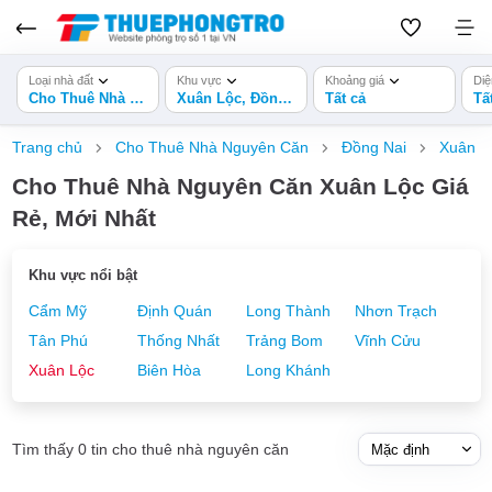
Loại nhà đất
Khu vực
Khoảng giá
Diệ
Cho Thuê Nhà Nguyên Căn
Xuân Lộc, Đồng Nai
Tất cả
Tấ
Trang chủ
Cho Thuê Nhà Nguyên Căn
Đồng Nai
Xuân L
Cho Thuê Nhà Nguyên Căn Xuân Lộc Giá
Rẻ, Mới Nhất
Khu vực nổi bật
Cẩm Mỹ
Định Quán
Long Thành
Nhơn Trạch
Tân Phú
Thống Nhất
Trảng Bom
Vĩnh Cửu
Xuân Lộc
Biên Hòa
Long Khánh
Tìm thấy 0 tin cho thuê nhà nguyên căn