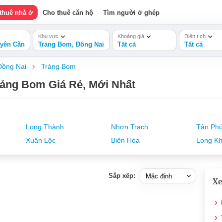
thuê nhà ở
Cho thuê căn hộ
Tìm người ở ghép
Khu vực
Khoảng giá
Diện tích
yên Căn
Trảng Bom, Đồng Nai
Tất cả
Tất cả
Đồng Nai
Trảng Bom
ảng Bom Giá Rẻ, Mới Nhất
Long Thành
Nhơn Trạch
Tân Ph
Xuân Lộc
Biên Hòa
Long K
Sắp xếp:
Xe