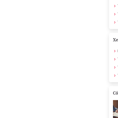
Xe
Có