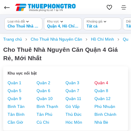
Loại nhà đất
Khu vực
Khoảng giá
Diệ
Cho Thuê Nhà Nguyên Căn
Quận 4, Hồ Chí Minh
Tất cả
Tấ
Trang chủ
Cho Thuê Nhà Nguyên Căn
Hồ Chí Minh
Quậ
Cho Thuê Nhà Nguyên Căn Quận 4 Giá
Rẻ, Mới Nhất
Khu vực nổi bật
Quận 1
Quận 2
Quận 3
Quận 4
Quận 5
Quận 6
Quận 7
Quận 8
Quận 9
Quận 10
Quận 11
Quận 12
Bình Tân
Bình Thạnh
Gò Vấp
Phú Nhuận
Tân Bình
Tân Phú
Thủ Đức
Bình Chánh
Cần Giờ
Củ Chi
Hóc Môn
Nhà Bè