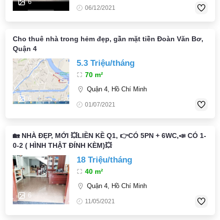
6
06/12/2021
Cho thuê nhà trong hẻm đẹp, gần mặt tiền Đoàn Văn Bơ,
Quận 4
5.3 Triệu/tháng
70 m²
Quận 4, Hồ Chí Minh
6
01/07/2021
🏡 NHÀ ĐẸP, MỚI 💥LIỀN KỀ Q1, 👉CÓ 5PN + 6WC,📣 CÓ 1-
0-2 ( HÌNH THẬT ĐÍNH KÈM)💥
18 Triệu/tháng
40 m²
Quận 4, Hồ Chí Minh
6
11/05/2021