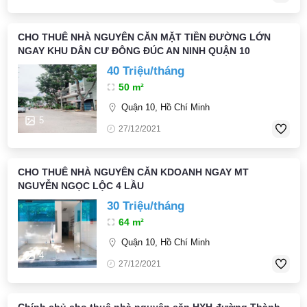
CHO THUÊ NHÀ NGUYÊN CĂN MẶT TIỀN ĐƯỜNG LỚN
NGAY KHU DÂN CƯ ĐÔNG ĐÚC AN NINH QUẬN 10
40 Triệu/tháng
50 m²
Quận 10, Hồ Chí Minh
5
27/12/2021
CHO THUÊ NHÀ NGUYÊN CĂN KDOANH NGAY MT
NGUYỄN NGỌC LỘC 4 LẦU
30 Triệu/tháng
64 m²
Quận 10, Hồ Chí Minh
4
27/12/2021