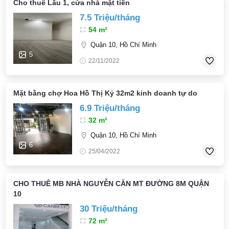
Cho thuê Lầu 1, cửa nhà mặt tiền
7.5 Triệu/tháng
54 m²
Quận 10, Hồ Chí Minh
5
22/11/2022
Mặt bằng chợ Hoa Hồ Thị Kỷ 32m2 kinh doanh tự do
6.9 Triệu/tháng
32 m²
Quận 10, Hồ Chí Minh
6
25/04/2022
CHO THUÊ MB NHÀ NGUYỄN CĂN MT ĐƯỜNG 8M QUẬN
10
30 Triệu/tháng
72 m²