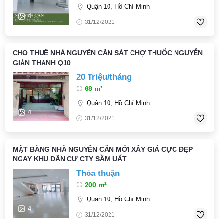
Quận 10, Hồ Chí Minh
4
31/12/2021
CHO THUÊ NHÀ NGUYÊN CĂN SÁT CHỢ THUỐC NGUYỄN
GIẢN THANH Q10
20 Triệu/tháng
68 m²
Quận 10, Hồ Chí Minh
4
31/12/2021
MẶT BẰNG NHÀ NGUYÊN CĂN MỚI XÂY GIÁ CỰC ĐẸP
NGAY KHU DÂN CƯ CTY SẦM UẤT
Thỏa thuận
200 m²
Quận 10, Hồ Chí Minh
4
31/12/2021