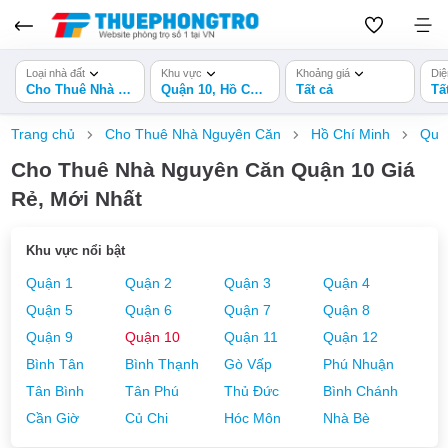
Loại nhà đất
Khu vực
Khoảng giá
Diệ
Cho Thuê Nhà Nguyên Căn
Quận 10, Hồ Chí Minh
Tất cả
Tấ
Trang chủ
Cho Thuê Nhà Nguyên Căn
Hồ Chí Minh
Quậ
Cho Thuê Nhà Nguyên Căn Quận 10 Giá
Rẻ, Mới Nhất
Khu vực nổi bật
Quận 1
Quận 2
Quận 3
Quận 4
Quận 5
Quận 6
Quận 7
Quận 8
Quận 9
Quận 10
Quận 11
Quận 12
Bình Tân
Bình Thạnh
Gò Vấp
Phú Nhuận
Tân Bình
Tân Phú
Thủ Đức
Bình Chánh
Cần Giờ
Củ Chi
Hóc Môn
Nhà Bè