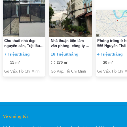
Cho thuê nhà đẹp
Nhà thuận tiện làm
Phòng trống ở 
nguyên căn, Trệt lầu
văn phòng, công ty,
566 Nguyễn Thái
đúc BTCT, đường số
kinh doanh online
(Gần Cầu An Ph
7 Triệu/tháng
16 Triệu/tháng
4 Triệu/tháng
1, P13, Q.Gò Vấp
Đông)
55 m²
270 m²
20 m²
Gò Vấp, Hồ Chí Minh
Gò Vấp, Hồ Chí Minh
Gò Vấp, Hồ Chí M
Về chúng tôi