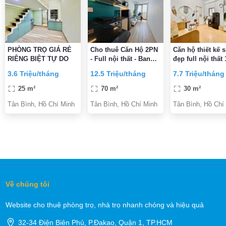
PHÒNG TRỌ GIÁ RẺ
Cho thuê Căn Hộ 2PN
Căn hộ thiết kế s
RIÊNG BIỆT TỰ DO
- Full nội thất - Ban
đẹp full nội thất
Công ngay Gò Cẩm
PK - 50/13 Trườ
3.6 Triệu/tháng
12.5 Triệu/tháng
7.7 Triệu/tháng
Đệm Tân Bình tháng 3
Sơn P2 Q.Tân B
(đối diện sân bay
25 m²
70 m²
30 m²
Tân Bình, Hồ Chí Minh
Tân Bình, Hồ Chí Minh
Tân Bình, Hồ Chí
Về chúng tôi
Website cho thuê phòng trọ, nhà trọ nhanh chóng và hiệu quả
32-34 Điện Biên Phủ, P.Đakao, Quận 1, TP.HCM