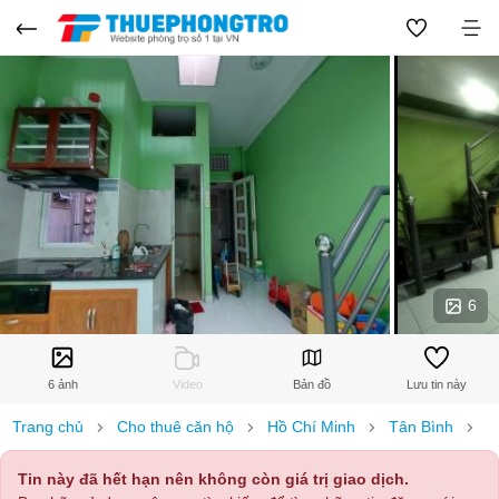
6
6 ảnh
Video
Bản đồ
Lưu tin này
Trang chủ
Cho thuê căn hộ
Hồ Chí Minh
Tân Bình
P
Tin này đã hết hạn nên không còn giá trị giao dịch.