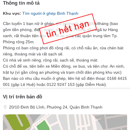
Thông tin mô tả
Khu vực:
Tìm người ở ghép Bình Thạnh
Cần tuyển 1 bạn nữ ở ghép, giá phòng là 750.000k/tháng (bao
gồm tiền phòng, điện, nước, nét, rác), Phòng gần ngã tư Hàng
xanh, rất thuận tiện cho việc đi lại giữa các quận trung tâm Tp.
Phòng rộng 25m.
Phòng có ban công phơi đồ rộng rãi, có chỗ nấu ăn, rửa chén bát
riêng, thoáng mát và rất sạch sẽ.
Có nhà vệ sinh riêng, rộng rãi, sạch sẽ, thoáng mát.
Có chỗ để xe, tiện bến xe Miền đông, xe bus, và tiện chợ. An ninh,
trật tự (vì gần công an phường và trạm chốt dân phòng khu vực)
Bạn nào có nhu cầu muốn ở ghép, liên hệ số điện thoại: 0168 4415
001 (gặp Lê Huệ) hoặc 0122 9247 153 (gặp Diễm Hoài).
Vị trí trên bản đồ
20/10 Đinh Bộ Lĩnh, Phường 24, Quận Bình Thạnh