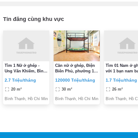
Tin đăng cùng khu vực
Tìm 1 Nữ ở ghép -
Cần nữ ở ghép, Điện
Tìm 01 Nam ở g
Ung Văn Khiêm, Bình
Biên Phủ, phường 15,
với 1 bạn nam b
Thạnh - Phòng 2.7tr/
Bình Thạnh, gần UEF,
điện nước sinh 
2.7 Triệu/tháng
120000 Triệu/tháng
1.7 Triệu/tháng
2người
Hồng Bàng, Thủy Lợi
20 m²
30 m²
26 m²
Bình Thạnh, Hồ Chí Minh
Bình Thạnh, Hồ Chí Minh
Bình Thạnh, Hồ C