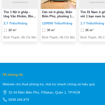
Tìm 1 Nữ ở ghép -
Cần nữ ở ghép, Điện
Tìm 01 Nam ở g
Ung Văn Khiêm, Bình
Biên Phủ, phường 15,
với 1 bạn nam b
Thạnh - Phòng 2.7tr/
Bình Thạnh, gần UEF,
điện nước sinh 
2.7 Triệu/tháng
120000 Triệu/tháng
1.7 Triệu/tháng
2người
Hồng Bàng, Thủy Lợi
20 m²
30 m²
26 m²
Bình Thạnh, Hồ Chí Minh
Bình Thạnh, Hồ Chí Minh
Bình Thạnh, Hồ C
Về chúng tôi
Website cho thuê phòng trọ, nhà trọ nhanh chóng và hiệu quả
32-34 Điện Biên Phủ, P.Đakao, Quận 1, TP.HCM
0938.346.879