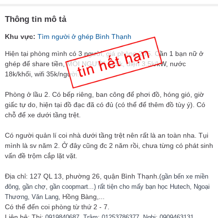
Thông tin mô tả
Khu vực:
Tìm người ở ghép Bình Thạnh
Hiện tại phòng mình có 3 người, giá phòng 2tr5. Cần 1 bạn nữ ở
ghép để share tiền, MỖI NGƯỜI 625k, điện 3.5k/kW, nước
18k/khối, wifi 35k/người.
Phòng ở lầu 2. Có bếp riêng, ban công để phơi đồ, hóng gió, giờ
giấc tự do, hiện tại đồ đạc đã có đủ (có thể để thêm đồ tùy ý). Có
chỗ để xe dưới tầng trệt.
Có người quản lí coi nhà dưới tầng trệt nên rất là an toàn nha. Tụi
mình là sv năm 2. Ở đây cũng đc 2 năm rồi, chưa từng có phát sinh
vấn đề trộm cắp lặt vặt.
Địa chỉ: 127 QL 13, phường 26, quận Bình Thạnh.(
gần bến xe miền
đông, gần chợ, gần coopmart...) rất tiện cho mấy bạn học Hutech, Ngoại
Hồng Bàng,...
Thương, Văn Lang,
Có thể đến coi phòng từ thứ 2 - 7.
Liên hệ: Thi:
0919840687, Trâm:
01253786377, Nghi: 0909463131