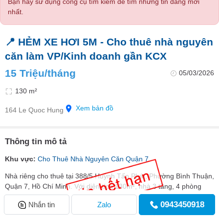
Bạn hãy sử dụng công cụ tìm kiếm để tìm những tin đăng mới
nhất.
📍 HẺM XE HƠI 5M - Cho thuê nhà nguyên
căn làm VP/Kinh doanh gần KCX
15 Triệu/tháng
05/03/2026
130 m²
Xem bản đồ
164 Le Quoc Hung
Thông tin mô tả
Khu vực:
Cho Thuê Nhà Nguyên Căn Quận 7
Nhà riêng cho thuê tại 388/5 Huỳnh Tấn Phát, Phường Bình Thuận,
Quận 7, Hồ Chí Minh. Với diện tích 130m², nhà 3 tầng, 4 phòng
ngủ và 2 phòng tắm, là lựa chọn lý tưởng cho gia đình hoặc văn
0943450918
Nhắn tin
Zalo
phòng công ty.
Trang chủ
Thông báo
Đăng tin
Đăng ký
Đăng nhập