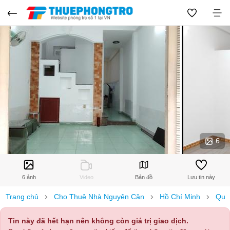
6
6 ảnh
Video
Bản đồ
Lưu tin này
Trang chủ
Cho Thuê Nhà Nguyên Căn
Hồ Chí Minh
Quậ
Tin này đã hết hạn nên không còn giá trị giao dịch.