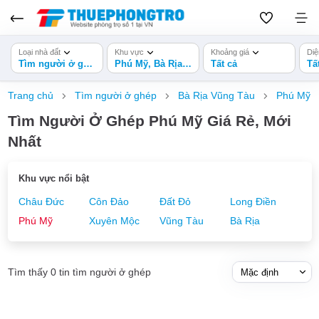
Loại nhà đất
Khu vực
Khoảng giá
Diệ
Tìm người ở ghép
Phú Mỹ, Bà Rịa Vũng Tàu
Tất cả
Tấ
Trang chủ
Tìm người ở ghép
Bà Rịa Vũng Tàu
Phú Mỹ
Tìm Người Ở Ghép Phú Mỹ Giá Rẻ, Mới
Nhất
Khu vực nổi bật
Châu Đức
Côn Đảo
Đất Đỏ
Long Điền
Phú Mỹ
Xuyên Mộc
Vũng Tàu
Bà Rịa
Tìm thấy 0 tin tìm người ở ghép