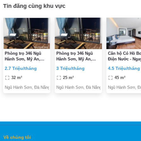
Tin đăng cùng khu vực
Phòng trọ 346 Ngũ
Phòng trọ 346 Ngũ
Căn hộ Có Hồ Bơ
Hành Sơn, Mỹ An,
Hành Sơn, Mỹ An,
Điện Nước - Nga
quận Ngũ Hành Sơn,
quận Ngũ Hành Sơn,
Trường ĐH Kinh 
2.7 Triệu/tháng
3 Triệu/tháng
4.5 Triệu/tháng
Đà Nẵng
Đà Nẵng
Nẵng - Chỉ 4.5tr
32 m²
25 m²
45 m²
Ngũ Hành Sơn, Đà Nẵng
Ngũ Hành Sơn, Đà Nẵng
Ngũ Hành Sơn, Đ
Về chúng tôi