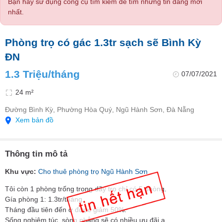
Bạn hãy sử dụng công cụ tìm kiếm để tìm những tin đăng mới
nhất.
Phòng trọ có gác 1.3tr sạch sẽ Bình Kỳ
ĐN
1.3 Triệu/tháng
07/07/2021
24 m²
Đường Bình Kỳ, Phường Hòa Quý, Ngũ Hành Sơn, Đà Nẵng
Xem bản đồ
Thông tin mô tả
Khu vực:
Cho thuê phòng trọ Ngũ Hành Sơn
Tôi còn 1 phòng trống trong dãy trọ chỉ có 5 phòng.
Gía phòng 1: 1.3tr/tháng.
Tháng đầu tiên đến ở được giảm 50%.
Sống nghiêm túc, sòng phẳng sẽ có nhiều ưu đãi ạ.