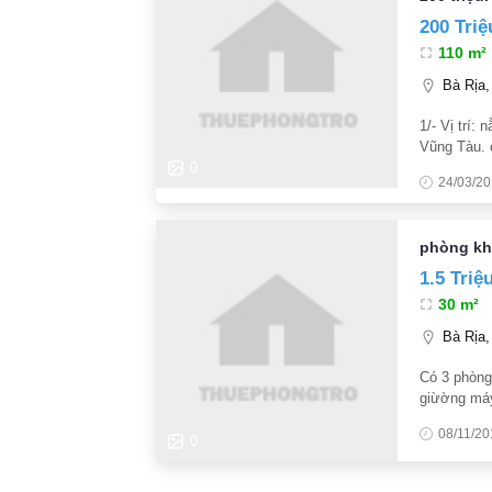
200 Triệ
110 m²
Bà Rịa,
1/- Vị trí:
Vũng Tàu. 
xe 2/- Tiện
0
24/03/2
phòng kh
1.5 Triệ
30 m²
Bà Rịa,
Có 3 phòng 
giừờng máy
1Ng/phòng 
08/11/20
chủ)
0