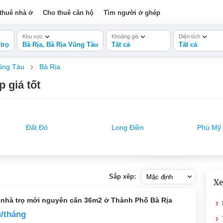
thuê nhà ở
Cho thuê căn hộ
Tìm người ở ghép
Khu vực
Khoảng giá
Diện tích
trọ
Bà Rịa, Bà Rịa Vũng Tàu
Tất cả
Tất cả
ũng Tàu
Bà Rịa
 giá tốt
Đất Đỏ
Long Điền
Phú Mỹ
Sắp xếp:
Xe
 nhà trọ mới nguyên căn 36m2 ở Thành Phố Bà Rịa
u/tháng