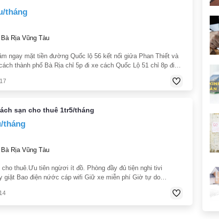
u/tháng
 Bà Rịa Vũng Tàu
 nằm ngay mặt tiền đường Quốc lộ 56 kết nối giửa Phan Thiết và
cách thành phố Bà Rịa chỉ 5p đi xe cách Quốc Lộ 51 chỉ 8p đi
 ích: Nội khu: Trường học các cấp Trung tâm thể dục thể
017
ách sạn cho thuê 1tr5/tháng
u/tháng
 Bà Rịa Vũng Tàu
cho thuê.Ưu tiên ngừơi ít đồ. Phòng đầy đủ tiện nghi tivi
 giặt Bao điện nứớc cáp wifi Giữ xe miễn phí Giờ tự do
thêm 1 ngừơi thêm 300n Liên hệ: 0126 402 2014- Loan(chính
14