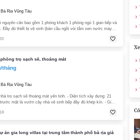
 Bà Rịa Vũng Tàu
i nguyên căn bao gồm 1 phòng khách 1 phòng ngủ 1 gian bếp và
. Đầy đủ thiết bị vệ sinh (bàn cầu ngồi vòi tắm sen nước máy
n ...) Giờ giấc tự do Khu vực yên tĩnh an ninh cao đường
20
Xe
phòng trọ sạch sẽ, thoáng mát
u/tháng
 Bà Rịa Vũng Tàu
nhà trọ sạch sẽ thoáng mát yên tinh. - Diện tích xây dựng: 21
 trước mặt là vườn cây nhà vệ sinh bếp đầy đủ khép kín. - Giờ
thoải mái có chìa khóa cổng đi riêng. - Địa chỉ: Quốc
Có
018
ự án gia long villas tại trung tâm thành phố bà rịa giá