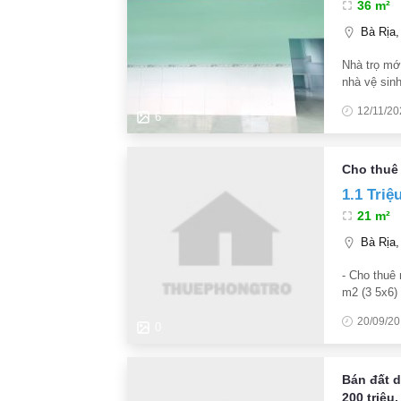
36 m²
Bà Rịa,
Nhà trọ mớ
nhà vệ sinh
bếp xây sẵ
12/11/20
6
Cho thuê 
1.1 Triệ
21 m²
Bà Rịa,
- Cho thuê 
m2 (3 5x6)
giấc tự do 
20/09/2
0
Bán đất d
200 triệu.