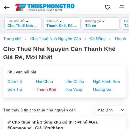
Loại nhà đất
Khu vực
Khoảng giá
Diệ
Cho Thuê Nhà Nguyên Căn
Thanh Khê, Đà Nẵng
Tất cả
Tấ
Trang chủ
Cho Thuê Nhà Nguyên Căn
Đà Nẵng
Thanh 
Cho Thuê Nhà Nguyên Căn Thanh Khê
Giá Rẻ, Mới Nhất
Khu vực nổi bật
Cẩm Lệ
Hải Châu
Liên Chiểu
Ngũ Hành Sơn
Sơn Trà
Thanh Khê
Hòa Vang
Hoàng Sa
Tìm thấy 3 tin cho thuê nhà nguyên căn
✅ Cho thuê nhà 3 tầng khu đô thị : #Phú #Gia
#Compound . Giá 18tr/tháng