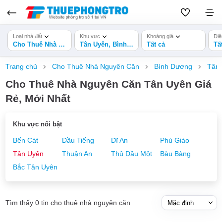
Loại nhà đất
Khu vực
Khoảng giá
Diệ
Cho Thuê Nhà Nguyên Căn
Tân Uyên, Bình Dương
Tất cả
Tấ
Trang chủ
Cho Thuê Nhà Nguyên Căn
Bình Dương
Tân
Cho Thuê Nhà Nguyên Căn Tân Uyên Giá
Rẻ, Mới Nhất
Khu vực nổi bật
Bến Cát
Dầu Tiếng
Dĩ An
Phú Giáo
Tân Uyên
Thuận An
Thủ Dầu Một
Bàu Bàng
Bắc Tân Uyên
Tìm thấy 0 tin cho thuê nhà nguyên căn