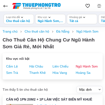
Loại nhà đất
Khu vực
Khoảng giá
Diệ
Cho thuê căn hộ
Ngũ Hành Sơn, Đà Nẵng
Tất cả
Tấ
Trang chủ
Cho thuê căn hộ
Đà Nẵng
Ngũ Hành Sơn
Cho Thuê Căn Hộ Chung Cư Ngũ Hành
Sơn Giá Rẻ, Mới Nhất
Khu vực nổi bật
Cẩm Lệ
Hải Châu
Liên Chiểu
Ngũ Hành Sơn
Sơn Trà
Thanh Khê
Hòa Vang
Hoàng Sa
Tìm thấy 5 tin cho thuê căn hộ
CĂN HỘ 1PN 20M2 + 1P LÀM VIỆC SÁT BIỂN MỸ KHUÊ