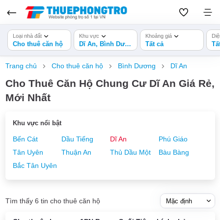
Loại nhà đất
Khu vực
Khoảng giá
Diệ
Cho thuê căn hộ
Dĩ An, Bình Dương
Tất cả
Tấ
Trang chủ
Cho thuê căn hộ
Bình Dương
Dĩ An
Cho Thuê Căn Hộ Chung Cư Dĩ An Giá Rẻ,
Mới Nhất
Khu vực nổi bật
Bến Cát
Dầu Tiếng
Dĩ An
Phú Giáo
Tân Uyên
Thuận An
Thủ Dầu Một
Bàu Bàng
Bắc Tân Uyên
Tìm thấy 6 tin cho thuê căn hộ