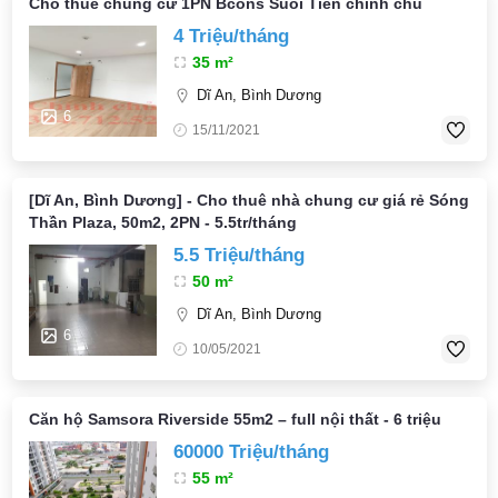
Cho thuê chung cư 1PN Bcons Suối Tiên chính chủ
4 Triệu/tháng
35 m²
Dĩ An, Bình Dương
6
15/11/2021
[Dĩ An, Bình Dương] - Cho thuê nhà chung cư giá rẻ Sóng
Thần Plaza, 50m2, 2PN - 5.5tr/tháng
5.5 Triệu/tháng
50 m²
Dĩ An, Bình Dương
6
10/05/2021
Căn hộ Samsora Riverside 55m2 – full nội thất - 6 triệu
60000 Triệu/tháng
55 m²