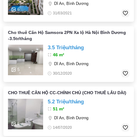
Dĩ An, Bình Dương
6
31/03/2021
Cho thuê Căn Hộ Samsora 2PN Xa lộ Hà Nội Bình Dương
-3.5tr/tháng
3.5 Triệu/tháng
46 m²
Dĩ An, Bình Dương
5
30/12/2020
CHO THUÊ CĂN HỘ CC-CHÍNH CHỦ (CHO THUÊ LÂU DÀI)
5.2 Triệu/tháng
51 m²
Dĩ An, Bình Dương
6
14/07/2020