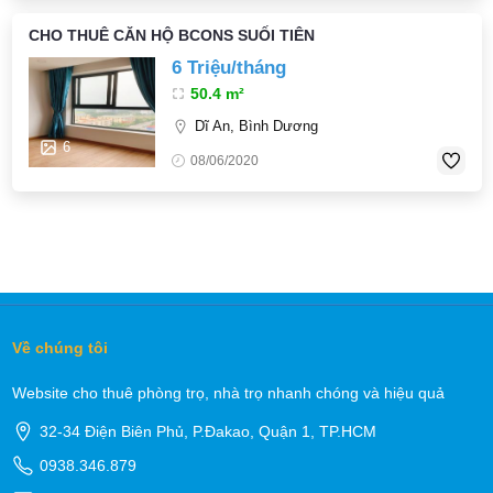
CHO THUÊ CĂN HỘ BCONS SUỐI TIÊN
6 Triệu/tháng
50.4 m²
Dĩ An, Bình Dương
6
08/06/2020
Về chúng tôi
Website cho thuê phòng trọ, nhà trọ nhanh chóng và hiệu quả
32-34 Điện Biên Phủ, P.Đakao, Quận 1, TP.HCM
0938.346.879