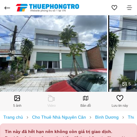
5
5 ảnh
Video
Bản đồ
Lưu tin này
Trang chủ
Cho Thuê Nhà Nguyên Căn
Bình Dương
Thủ 
Tin này đã hết hạn nên không còn giá trị giao dịch.