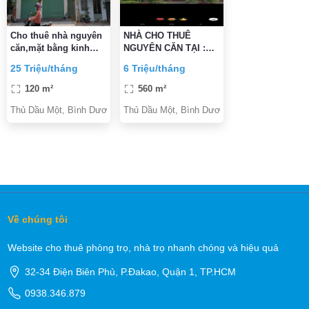
Cho thuê nhà nguyên
NHÀ CHO THUÊ
căn,mặt bằng kinh
NGUYÊN CĂN TẠI :
doanh đa ngành
SỐ B29 PHỐ GOLD
25 Triệu/tháng
6 Triệu/tháng
nghề,25
TOWN, TRUNG TÂM
triệu/tháng,120m2
TP MỚI BÌNH DƯƠNG
120 m²
560 m²
Thủ Dầu Một, Bình Dương
Thủ Dầu Một, Bình Dương
Về chúng tôi
Website cho thuê phòng trọ, nhà trọ nhanh chóng và hiệu quả
32-34 Điện Biên Phủ, P.Đakao, Quận 1, TP.HCM
0938.346.879