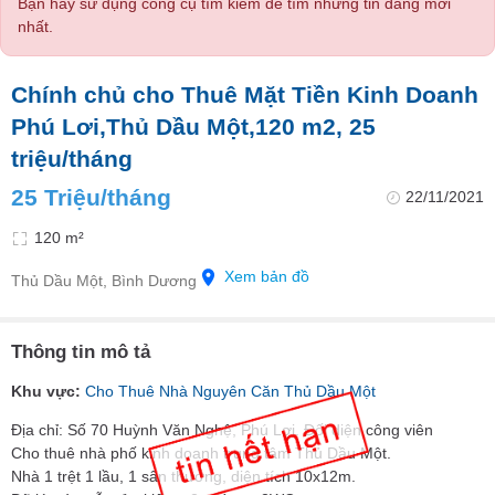
Bạn hãy sử dụng công cụ tìm kiếm để tìm những tin đăng mới
nhất.
Chính chủ cho Thuê Mặt Tiền Kinh Doanh
Phú Lơi,Thủ Dầu Một,120 m2, 25
triệu/tháng
25 Triệu/tháng
22/11/2021
120 m²
Xem bản đồ
Thủ Dầu Một, Bình Dương
Thông tin mô tả
Khu vực:
Cho Thuê Nhà Nguyên Căn Thủ Dầu Một
Địa chỉ: Số 70 Huỳnh Văn Nghệ, Phú Lợi. Đối diện công viên
Cho thuê nhà phố kinh doanh trung tâm Thủ Dầu Một.
Nhà 1 trệt 1 lầu, 1 sân thương, diện tích 10x12m.