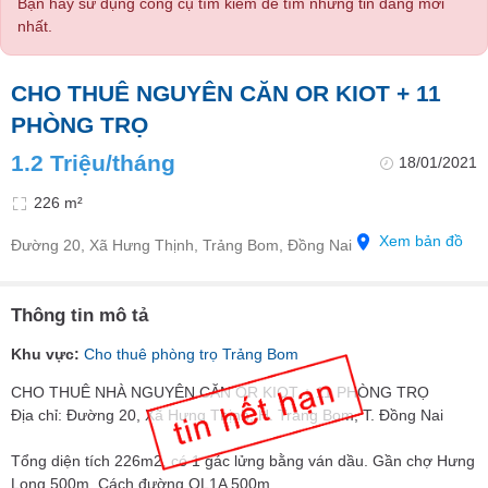
Bạn hãy sử dụng công cụ tìm kiếm để tìm những tin đăng mới
nhất.
CHO THUÊ NGUYÊN CĂN OR KIOT + 11
PHÒNG TRỌ
1.2 Triệu/tháng
18/01/2021
226 m²
Xem bản đồ
Đường 20, Xã Hưng Thịnh, Trảng Bom, Đồng Nai
Thông tin mô tả
Khu vực:
Cho thuê phòng trọ Trảng Bom
CHO THUÊ NHÀ NGUYÊN CĂN OR KIOT + 11 PHÒNG TRỌ
Địa chỉ: Đường 20, Xã Hưng Thịnh, H. Trảng Bom, T. Đồng Nai
Tổng diện tích 226m2, có 1 gác lửng bằng ván dầu. Gần chợ Hưng
Long 500m, Cách đường QL1A 500m