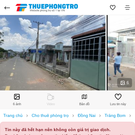
6
6 ảnh
Video
Bản đồ
Lưu tin này
Trang chủ
Cho thuê phòng trọ
Đồng Nai
Trảng Bom
Tin này đã hết hạn nên không còn giá trị giao dịch.